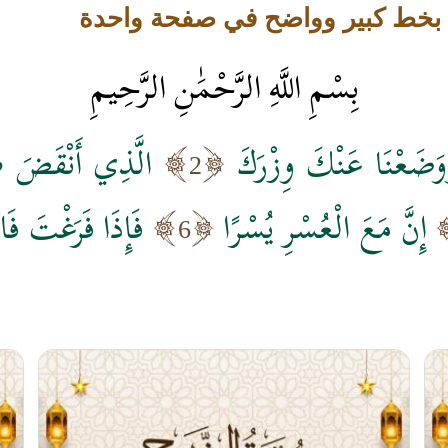
 بخط كبير وواضح في صفحة واحدة
بِسْمِ اللَّهِ الرَّحْمَٰنِ الرَّحِيمِ
وَضَعْنَا عَنْكَ وِزْرَكَ
الَّذِي أَنْقَضَ ظ
2
إِنَّ مَعَ الْعُسْرِ يُسْرًا
فَإِذَا فَرَغْتَ ف
6