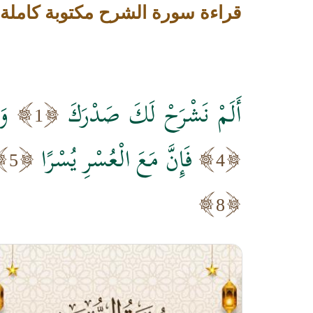
قراءة سورة الشرح مكتوبة كاملة
أَلَمْ نَشْرَحْ لَكَ صَدْرَكَ
وَ
1
فَإِنَّ مَعَ الْعُسْرِ يُسْرًا
5
4
8