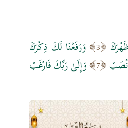
َهْرَكَ
وَرَفَعْنَا لَكَ ذِكْرَكَ
3
َانْصَبْ
وَإِلَىٰ رَبِّكَ فَارْغَبْ
7