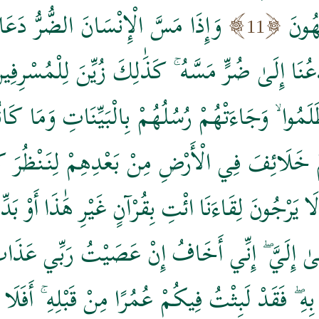
هُونَ
وَإِذَا مَسَّ الْإِنْسَانَ الضُّرُّ دَعَانَا
11
عُنَا إِلَىٰ ضُرٍّ مَسَّهُ ۚ كَذَٰلِكَ زُيِّنَ لِلْمُسْرِفِ
َلَمُوا ۙ وَجَاءَتْهُمْ رُسُلُهُمْ بِالْبَيِّنَاتِ وَمَا كَان
مْ خَلَائِفَ فِي الْأَرْضِ مِنْ بَعْدِهِمْ لِنَنْظُرَ ك
لَا يَرْجُونَ لِقَاءَنَا ائْتِ بِقُرْآنٍ غَيْرِ هَٰذَا أَوْ بَدِّ
يُوحَىٰ إِلَيَّ ۖ إِنِّي أَخَافُ إِنْ عَصَيْتُ رَبِّي عَذَ
ْ بِهِ ۖ فَقَدْ لَبِثْتُ فِيكُمْ عُمُرًا مِنْ قَبْلِهِ ۚ أَفَلَا 