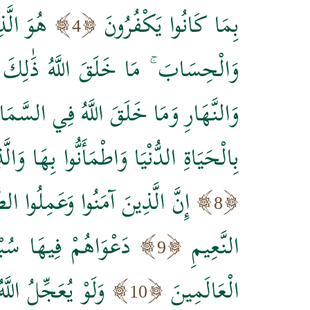
بِمَا كَانُوا يَكْفُرُونَ
هُوَ الَّ
4
وَالْحِسَابَ ۚ مَا خَلَقَ اللَّهُ ذَٰلِكَ إِ
وَالنَّهَارِ وَمَا خَلَقَ اللَّهُ فِي السَّمَا
بِالْحَيَاةِ الدُّنْيَا وَاطْمَأَنُّوا بِهَا وَا
إِنَّ الَّذِينَ آمَنُوا وَعَمِلُوا ا
8
النَّعِيمِ
دَعْوَاهُمْ فِيهَا سُبْح
9
الْعَالَمِينَ
وَلَوْ يُعَجِّلُ اللّ
10