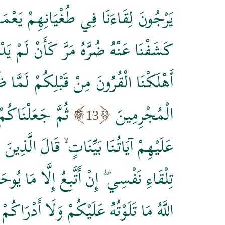
يَرْجُونَ لِقَاءَنَا فِي طُغْيَانِهِمْ يَعْمَ
كَشَفْنَا عَنْهُ ضُرَّهُ مَرَّ كَأَنْ لَمْ يَدْ
أَهْلَكْنَا الْقُرُونَ مِنْ قَبْلِكُمْ لَمَّا ظ
الْمُجْرِمِينَ
ثُمَّ جَعَلْنَاكُ
13
عَلَيْهِمْ آيَاتُنَا بَيِّنَاتٍ ۙ قَالَ الَّذِينَ 
تِلْقَاءِ نَفْسِي ۖ إِنْ أَتَّبِعُ إِلَّا مَا 
اللَّهُ مَا تَلَوْتُهُ عَلَيْكُمْ وَلَا أَدْرَاكُم