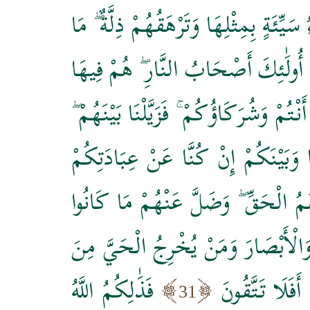
ِّئَةٍ بِمِثْلِهَا وَتَرْهَقُهُمْ ذِلَّةٌ ۖ مَا
 أُولَٰئِكَ أَصْحَابُ النَّارِ ۖ هُمْ فِيهَا
ُمْ وَشُرَكَاؤُكُمْ ۚ فَزَيَّلْنَا بَيْنَهُمْ ۖ
ا وَبَيْنَكُمْ إِنْ كُنَّا عَنْ عِبَادَتِكُمْ
هُمُ الْحَقِّ ۖ وَضَلَّ عَنْهُمْ مَا كَانُوا
َالْأَبْصَارَ وَمَنْ يُخْرِجُ الْحَيَّ مِنَ
َفَلَا تَتَّقُونَ
فَذَٰلِكُمُ اللَّهُ
31