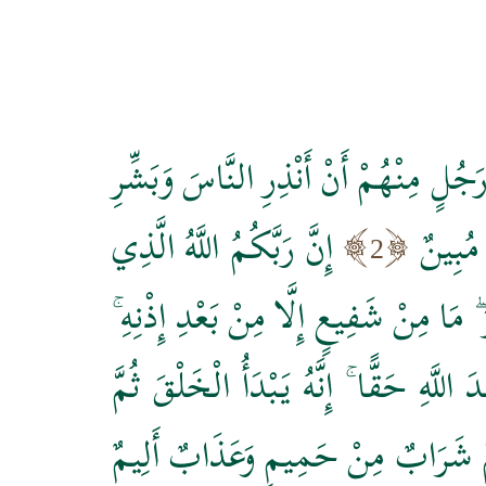
َجُلٍ مِنْهُمْ أَنْ أَنْذِرِ النَّاسَ وَبَشِّرِ
 مُبِينٌ
إِنَّ رَبَّكُمُ اللَّهُ الَّذِي
2
 مَا مِنْ شَفِيعٍ إِلَّا مِنْ بَعْدِ إِذْنِهِ ۚ
اللَّهِ حَقًّا ۚ إِنَّهُ يَبْدَأُ الْخَلْقَ ثُمَّ
هُمْ شَرَابٌ مِنْ حَمِيمٍ وَعَذَابٌ أَلِيمٌ