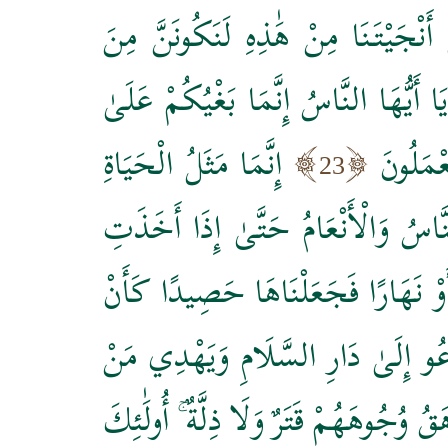
َنْجَيْتَنَا مِنْ هَٰذِهِ لَنَكُونَنَّ مِنَ
 أَيُّهَا النَّاسُ إِنَّمَا بَغْيُكُمْ عَلَىٰ
عْمَلُونَ
إِنَّمَا مَثَلُ الْحَيَاةِ
23
نَّاسُ وَالْأَنْعَامُ حَتَّىٰ إِذَا أَخَذَتِ
ًا أَوْ نَهَارًا فَجَعَلْنَاهَا حَصِيدًا كَأَنْ
دْعُو إِلَىٰ دَارِ السَّلَامِ وَيَهْدِي مَنْ
قُ وُجُوهَهُمْ قَتَرٌ وَلَا ذِلَّةٌ ۚ أُولَٰئِكَ