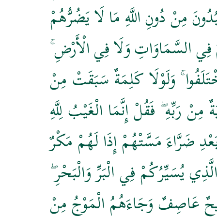
بُدُونَ مِنْ دُونِ اللَّهِ مَا لَا يَضُرُّهُمْ
يَعْلَمُ فِي السَّمَاوَاتِ وَلَا فِي الْأَرْضِ ۚ
خْتَلَفُوا ۚ وَلَوْلَا كَلِمَةٌ سَبَقَتْ مِنْ
ةٌ مِنْ رَبِّهِ ۖ فَقُلْ إِنَّمَا الْغَيْبُ لِلَّهِ
َعْدِ ضَرَّاءَ مَسَّتْهُمْ إِذَا لَهُمْ مَكْرٌ
لَّذِي يُسَيِّرُكُمْ فِي الْبَرِّ وَالْبَحْرِ ۖ
ا رِيحٌ عَاصِفٌ وَجَاءَهُمُ الْمَوْجُ مِنْ