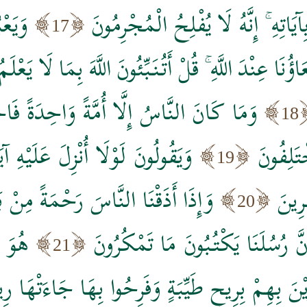
َاتِهِ ۚ إِنَّهُ لَا يُفْلِحُ الْمُجْرِمُونَ
وَيَعْ
17
اؤُنَا عِنْدَ اللَّهِ ۚ قُلْ أَتُنَبِّئُونَ اللَّهَ بِمَا لَا 
وَمَا كَانَ النَّاسُ إِلَّا أُمَّةً وَاحِدَةً فَا
18
تَلِفُونَ
وَيَقُولُونَ لَوْلَا أُنْزِلَ عَلَيْهِ آيَ
19
رِينَ
وَإِذَا أَذَقْنَا النَّاسَ رَحْمَةً مِنْ ب
20
إِنَّ رُسُلَنَا يَكْتُبُونَ مَا تَمْكُرُونَ
هُوَ ا
21
يْنَ بِهِمْ بِرِيحٍ طَيِّبَةٍ وَفَرِحُوا بِهَا جَاءَتْهَ