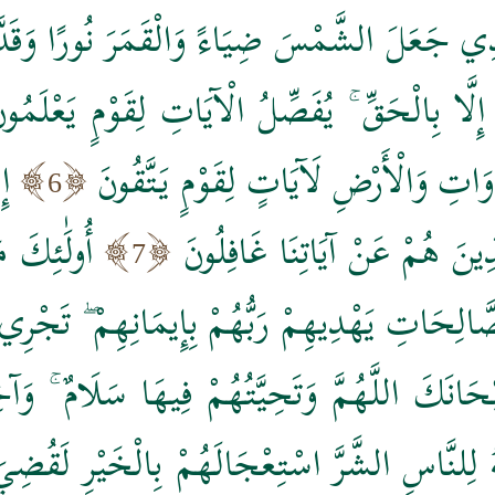
ذِي جَعَلَ الشَّمْسَ ضِيَاءً وَالْقَمَرَ نُورًا وَقَدَّرَ
لَّا بِالْحَقِّ ۚ يُفَصِّلُ الْآيَاتِ لِقَوْمٍ يَعْلَمُون
وَاتِ وَالْأَرْضِ لَآيَاتٍ لِقَوْمٍ يَتَّقُونَ
إِ
6
لَّذِينَ هُمْ عَنْ آيَاتِنَا غَافِلُونَ
أُولَٰئِكَ م
7
لصَّالِحَاتِ يَهْدِيهِمْ رَبُّهُمْ بِإِيمَانِهِمْ ۖ تَجْر
َانَكَ اللَّهُمَّ وَتَحِيَّتُهُمْ فِيهَا سَلَامٌ ۚ وَآخِ
َهُ لِلنَّاسِ الشَّرَّ اسْتِعْجَالَهُمْ بِالْخَيْرِ لَقُضِيَ 