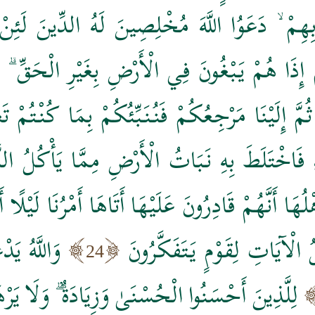
هِمْ ۙ دَعَوُا اللَّهَ مُخْلِصِينَ لَهُ الدِّينَ لَئِنْ أ
ْ إِذَا هُمْ يَبْغُونَ فِي الْأَرْضِ بِغَيْرِ الْحَقِّ ۗ يَا
ُمَّ إِلَيْنَا مَرْجِعُكُمْ فَنُنَبِّئُكُمْ بِمَا كُنْتُمْ تَ
اءِ فَاخْتَلَطَ بِهِ نَبَاتُ الْأَرْضِ مِمَّا يَأْكُلُ ال
لُهَا أَنَّهُمْ قَادِرُونَ عَلَيْهَا أَتَاهَا أَمْرُنَا لَيْل
 الْآيَاتِ لِقَوْمٍ يَتَفَكَّرُونَ
وَاللَّهُ يَ
24
لِلَّذِينَ أَحْسَنُوا الْحُسْنَىٰ وَزِيَادَةٌ ۖ وَلَا يَرْهَ