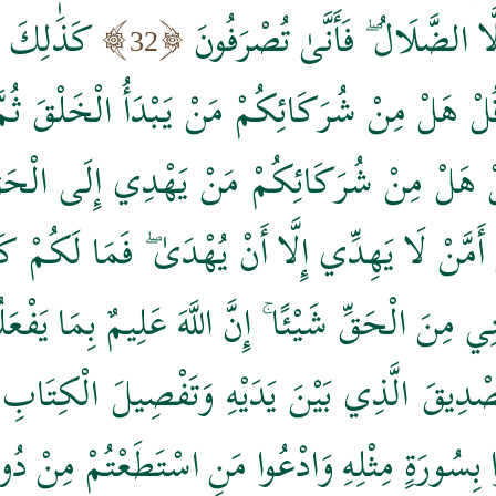
َّا الضَّلَالُ ۖ فَأَنَّىٰ تُصْرَفُونَ
كَذَٰلِكَ 
32
ُلْ هَلْ مِنْ شُرَكَائِكُمْ مَنْ يَبْدَأُ الْخَلْقَ ثُمَّ يُع
ْ هَلْ مِنْ شُرَكَائِكُمْ مَنْ يَهْدِي إِلَى الْحَقِّ ۚ
َ أَمَّنْ لَا يَهِدِّي إِلَّا أَنْ يُهْدَىٰ ۖ فَمَا لَكُم
غْنِي مِنَ الْحَقِّ شَيْئًا ۚ إِنَّ اللَّهَ عَلِيمٌ بِمَا يَفْعَل
 تَصْدِيقَ الَّذِي بَيْنَ يَدَيْهِ وَتَفْصِيلَ الْكِتَاب
ْتُوا بِسُورَةٍ مِثْلِهِ وَادْعُوا مَنِ اسْتَطَعْتُمْ مِنْ دُ