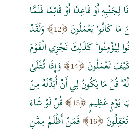
 لِجَنْبِهِ أَوْ قَاعِدًا أَوْ قَائِمًا فَلَمَّا
ينَ مَا كَانُوا يَعْمَلُونَ
وَلَقَدْ
12
ُوا لِيُؤْمِنُوا ۚ كَذَٰلِكَ نَجْزِي الْقَوْمَ
َيْفَ تَعْمَلُونَ
وَإِذَا تُتْلَىٰ
14
لْهُ ۚ قُلْ مَا يَكُونُ لِي أَنْ أُبَدِّلَهُ مِنْ
ابَ يَوْمٍ عَظِيمٍ
قُلْ لَوْ شَاءَ
15
تَعْقِلُونَ
فَمَنْ أَظْلَمُ مِمَّنِ
16