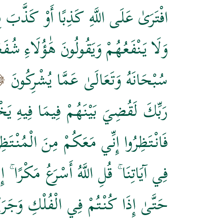
افْتَرَىٰ عَلَى اللَّهِ كَذِبًا أَوْ كَذَّبَ بِآي
وَلَا يَنْفَعُهُمْ وَيَقُولُونَ هَٰؤُلَاءِ شُفَعَ
سُبْحَانَهُ وَتَعَالَىٰ عَمَّا يُشْرِكُونَ
رَبِّكَ لَقُضِيَ بَيْنَهُمْ فِيمَا فِيهِ يَخْ
فَانْتَظِرُوا إِنِّي مَعَكُمْ مِنَ الْمُنْتَظِ
فِي آيَاتِنَا ۚ قُلِ اللَّهُ أَسْرَعُ مَكْرًا ۚ 
حَتَّىٰ إِذَا كُنْتُمْ فِي الْفُلْكِ وَجَرَ