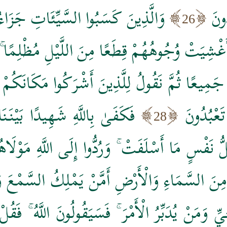
ونَ
وَالَّذِينَ كَسَبُوا السَّيِّئَاتِ جَزَاءُ سَي
26
 أُغْشِيَتْ وُجُوهُهُمْ قِطَعًا مِنَ اللَّيْلِ مُظْلِمًا ۚ
َمِيعًا ثُمَّ نَقُولُ لِلَّذِينَ أَشْرَكُوا مَكَانَكُمْ أَنْت
َعْبُدُونَ
فَكَفَىٰ بِاللَّهِ شَهِيدًا بَيْنَنَ
28
ُ نَفْسٍ مَا أَسْلَفَتْ ۚ وَرُدُّوا إِلَى اللَّهِ مَوْلَا
مِنَ السَّمَاءِ وَالْأَرْضِ أَمَّنْ يَمْلِكُ السَّمْعَ و
َمَنْ يُدَبِّرُ الْأَمْرَ ۚ فَسَيَقُولُونَ اللَّهُ ۚ فَقُلْ أ