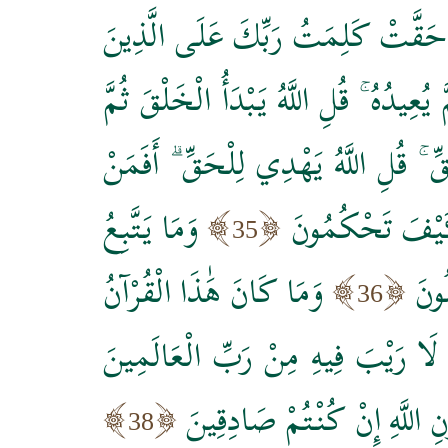
حَقَّتْ كَلِمَتُ رَبِّكَ عَلَى الَّذِينَ
ِيدُهُ ۚ قُلِ اللَّهُ يَبْدَأُ الْخَلْقَ ثُمَّ
 قُلِ اللَّهُ يَهْدِي لِلْحَقِّ ۗ أَفَمَنْ
ْ كَيْفَ تَحْكُمُونَ
وَمَا يَتَّبِعُ
35
ُونَ
وَمَا كَانَ هَٰذَا الْقُرْآنُ
36
ِ لَا رَيْبَ فِيهِ مِنْ رَبِّ الْعَالَمِينَ
ونِ اللَّهِ إِنْ كُنْتُمْ صَادِقِينَ
38