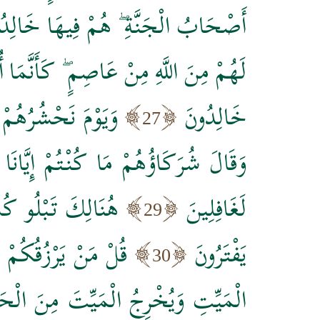
أَصْحَابُ الْجَنَّةِ ۖ هُمْ فِيهَا خَالِدُ
لَهُمْ مِنَ اللَّهِ مِنْ عَاصِمٍ ۖ كَأَنَّمَا
خَالِدُونَ
وَيَوْمَ نَحْشُرُهُمْ ج
27
وَقَالَ شُرَكَاؤُهُمْ مَا كُنْتُمْ إِيَّانَا ت
لَغَافِلِينَ
هُنَالِكَ تَبْلُو كُلّ
29
يَفْتَرُونَ
قُلْ مَنْ يَرْزُقُكُمْ 
30
الْمَيِّتِ وَيُخْرِجُ الْمَيِّتَ مِنَ الْحَيِّ و