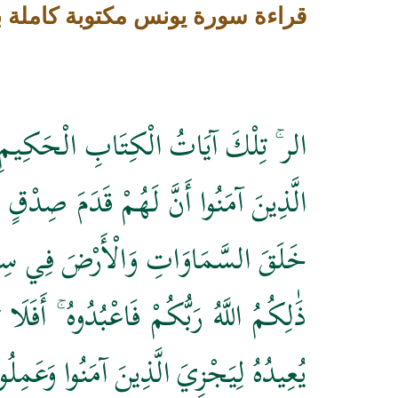
قراءة سورة يونس مكتوبة كاملة
الر ۚ تِلْكَ آيَاتُ الْكِتَابِ الْحَكِيمِ
الَّذِينَ آمَنُوا أَنَّ لَهُمْ قَدَمَ صِدْقٍ عِ
خَلَقَ السَّمَاوَاتِ وَالْأَرْضَ فِي سِتَّةِ أَي
ذَٰلِكُمُ اللَّهُ رَبُّكُمْ فَاعْبُدُوهُ ۚ أَفَلَا 
يُعِيدُهُ لِيَجْزِيَ الَّذِينَ آمَنُوا وَعَم