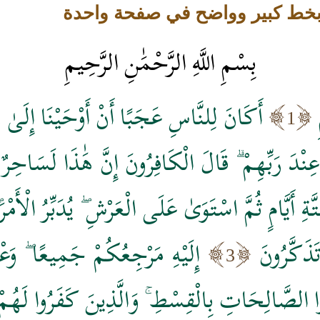
 بخط كبير وواضح في صفحة واحدة
بِسْمِ اللَّهِ الرَّحْمَٰنِ الرَّحِيمِ
أَكَانَ لِلنَّاسِ عَجَبًا أَنْ أَوْحَيْنَا إِلَىٰ ر
1
نْدَ رَبِّهِمْ ۗ قَالَ الْكَافِرُونَ إِنَّ هَٰذَا لَسَاحِرٌ
َّامٍ ثُمَّ اسْتَوَىٰ عَلَى الْعَرْشِ ۖ يُدَبِّرُ الْأَمْرَ ۖ
تَذَكَّرُونَ
إِلَيْهِ مَرْجِعُكُمْ جَمِيعًا ۖ وَعْدَ 
3
ِلُوا الصَّالِحَاتِ بِالْقِسْطِ ۚ وَالَّذِينَ كَفَرُوا لَ