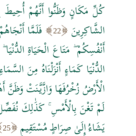
كُلِّ مَكَانٍ وَظَنُّوا أَنَّهُمْ أُحِيطَ بِ
الشَّاكِرِينَ
فَلَمَّا أَنْجَاهُم
22
أَنْفُسِكُمْ ۖ مَتَاعَ الْحَيَاةِ الدُّنْيَا ۖ ث
الدُّنْيَا كَمَاءٍ أَنْزَلْنَاهُ مِنَ السَّمَ
الْأَرْضُ زُخْرُفَهَا وَازَّيَّنَتْ وَظَنَّ أَهْ
لَمْ تَغْنَ بِالْأَمْسِ ۚ كَذَٰلِكَ نُفَصِّلُ
يَشَاءُ إِلَىٰ صِرَاطٍ مُسْتَقِيمٍ
25