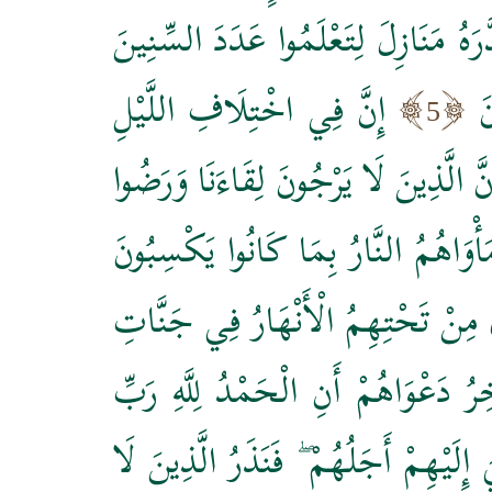
هُ مَنَازِلَ لِتَعْلَمُوا عَدَدَ السِّنِينَ
َ
إِنَّ فِي اخْتِلَافِ اللَّيْلِ
5
نَّ الَّذِينَ لَا يَرْجُونَ لِقَاءَنَا وَرَضُوا
َأْوَاهُمُ النَّارُ بِمَا كَانُوا يَكْسِبُونَ
ِي مِنْ تَحْتِهِمُ الْأَنْهَارُ فِي جَنَّاتِ
رُ دَعْوَاهُمْ أَنِ الْحَمْدُ لِلَّهِ رَبِّ
إِلَيْهِمْ أَجَلُهُمْ ۖ فَنَذَرُ الَّذِينَ لَا