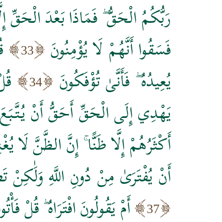
رَبُّكُمُ الْحَقُّ ۖ فَمَاذَا بَعْدَ الْحَقِّ إِل
فَسَقُوا أَنَّهُمْ لَا يُؤْمِنُونَ
ق
33
يُعِيدُهُ ۖ فَأَنَّىٰ تُؤْفَكُونَ
قُل
34
يَهْدِي إِلَى الْحَقِّ أَحَقُّ أَنْ يُتَّبَع
أَكْثَرُهُمْ إِلَّا ظَنًّا ۚ إِنَّ الظَّنَّ لَا يُ
أَنْ يُفْتَرَىٰ مِنْ دُونِ اللَّهِ وَلَٰكِنْ
أَمْ يَقُولُونَ افْتَرَاهُ ۖ قُلْ فَأ
37