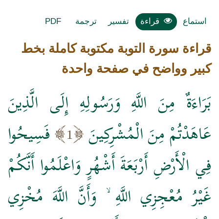
استماع
قراءة
تفسير
ترجمة
PDF
قراءة سورة التوبة مكتوبة كاملة بخط
كبير وواضح في صفحة واحدة
بَرَاءَةٌ مِنَ اللَّهِ وَرَسُولِهِ إِلَى الَّذِينَ
عَاهَدْتُمْ مِنَ الْمُشْرِكِينَ
فَسِيحُوا
1
فِي الْأَرْضِ أَرْبَعَةَ أَشْهُرٍ وَاعْلَمُوا أَنَّكُمْ
غَيْرُ مُعْجِزِي اللَّهِ ۙ وَأَنَّ اللَّهَ مُخْزِي