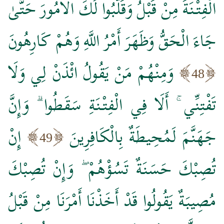
الْفِتْنَةَ مِنْ قَبْلُ وَقَلَّبُوا لَكَ الْأُمُورَ حَتَّىٰ
جَاءَ الْحَقُّ وَظَهَرَ أَمْرُ اللَّهِ وَهُمْ كَارِهُونَ
وَمِنْهُمْ مَنْ يَقُولُ ائْذَنْ لِي وَلَا
48
تَفْتِنِّي ۚ أَلَا فِي الْفِتْنَةِ سَقَطُوا ۗ وَإِنَّ
جَهَنَّمَ لَمُحِيطَةٌ بِالْكَافِرِينَ
إِنْ
49
تُصِبْكَ حَسَنَةٌ تَسُؤْهُمْ ۖ وَإِنْ تُصِبْكَ
مُصِيبَةٌ يَقُولُوا قَدْ أَخَذْنَا أَمْرَنَا مِنْ قَبْلُ