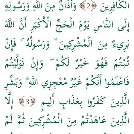
الْكَافِرِينَ
وَأَذَانٌ مِنَ اللَّهِ وَرَسُولِهِ
2
إِلَى النَّاسِ يَوْمَ الْحَجِّ الْأَكْبَرِ أَنَّ اللَّهَ
بَرِيءٌ مِنَ الْمُشْرِكِينَ ۙ وَرَسُولُهُ ۚ فَإِنْ
تُبْتُمْ فَهُوَ خَيْرٌ لَكُمْ ۖ وَإِنْ تَوَلَّيْتُمْ
فَاعْلَمُوا أَنَّكُمْ غَيْرُ مُعْجِزِي اللَّهِ ۗ وَبَشِّرِ
الَّذِينَ كَفَرُوا بِعَذَابٍ أَلِيمٍ
إِلَّا
3
الَّذِينَ عَاهَدْتُمْ مِنَ الْمُشْرِكِينَ ثُمَّ لَمْ