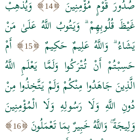
صُدُورَ قَوْمٍ مُؤْمِنِينَ
وَيُذْهِبْ
14
غَيْظَ قُلُوبِهِمْ ۗ وَيَتُوبُ اللَّهُ عَلَىٰ مَنْ
يَشَاءُ ۗ وَاللَّهُ عَلِيمٌ حَكِيمٌ
أَمْ
15
حَسِبْتُمْ أَنْ تُتْرَكُوا وَلَمَّا يَعْلَمِ اللَّهُ
الَّذِينَ جَاهَدُوا مِنْكُمْ وَلَمْ يَتَّخِذُوا مِنْ
دُونِ اللَّهِ وَلَا رَسُولِهِ وَلَا الْمُؤْمِنِينَ
وَلِيجَةً ۚ وَاللَّهُ خَبِيرٌ بِمَا تَعْمَلُونَ
16