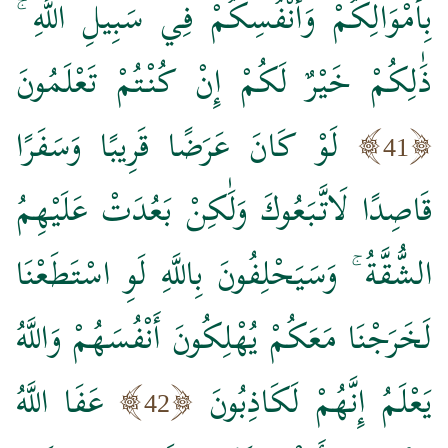
بِأَمْوَالِكُمْ وَأَنْفُسِكُمْ فِي سَبِيلِ اللَّهِ ۚ
ذَٰلِكُمْ خَيْرٌ لَكُمْ إِنْ كُنْتُمْ تَعْلَمُونَ
لَوْ كَانَ عَرَضًا قَرِيبًا وَسَفَرًا
41
قَاصِدًا لَاتَّبَعُوكَ وَلَٰكِنْ بَعُدَتْ عَلَيْهِمُ
الشُّقَّةُ ۚ وَسَيَحْلِفُونَ بِاللَّهِ لَوِ اسْتَطَعْنَا
لَخَرَجْنَا مَعَكُمْ يُهْلِكُونَ أَنْفُسَهُمْ وَاللَّهُ
يَعْلَمُ إِنَّهُمْ لَكَاذِبُونَ
عَفَا اللَّهُ
42