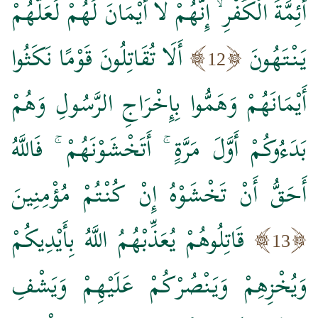
أَئِمَّةَ الْكُفْرِ ۙ إِنَّهُمْ لَا أَيْمَانَ لَهُمْ لَعَلَّهُمْ
يَنْتَهُونَ
أَلَا تُقَاتِلُونَ قَوْمًا نَكَثُوا
12
أَيْمَانَهُمْ وَهَمُّوا بِإِخْرَاجِ الرَّسُولِ وَهُمْ
بَدَءُوكُمْ أَوَّلَ مَرَّةٍ ۚ أَتَخْشَوْنَهُمْ ۚ فَاللَّهُ
أَحَقُّ أَنْ تَخْشَوْهُ إِنْ كُنْتُمْ مُؤْمِنِينَ
قَاتِلُوهُمْ يُعَذِّبْهُمُ اللَّهُ بِأَيْدِيكُمْ
13
وَيُخْزِهِمْ وَيَنْصُرْكُمْ عَلَيْهِمْ وَيَشْفِ