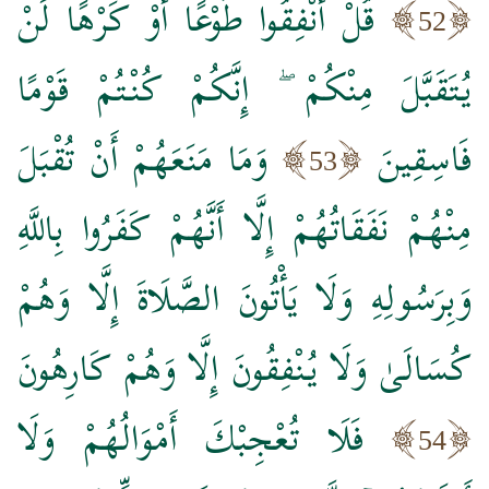
قُلْ أَنْفِقُوا طَوْعًا أَوْ كَرْهًا لَنْ
52
يُتَقَبَّلَ مِنْكُمْ ۖ إِنَّكُمْ كُنْتُمْ قَوْمًا
فَاسِقِينَ
وَمَا مَنَعَهُمْ أَنْ تُقْبَلَ
53
مِنْهُمْ نَفَقَاتُهُمْ إِلَّا أَنَّهُمْ كَفَرُوا بِاللَّهِ
وَبِرَسُولِهِ وَلَا يَأْتُونَ الصَّلَاةَ إِلَّا وَهُمْ
كُسَالَىٰ وَلَا يُنْفِقُونَ إِلَّا وَهُمْ كَارِهُونَ
فَلَا تُعْجِبْكَ أَمْوَالُهُمْ وَلَا
54