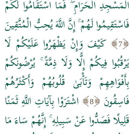
الْمَسْجِدِ الْحَرَامِ ۖ فَمَا اسْتَقَامُوا لَكُمْ
فَاسْتَقِيمُوا لَهُمْ ۚ إِنَّ اللَّهَ يُحِبُّ الْمُتَّقِينَ
كَيْفَ وَإِنْ يَظْهَرُوا عَلَيْكُمْ لَا
7
يَرْقُبُوا فِيكُمْ إِلًّا وَلَا ذِمَّةً ۚ يُرْضُونَكُمْ
بِأَفْوَاهِهِمْ وَتَأْبَىٰ قُلُوبُهُمْ وَأَكْثَرُهُمْ
فَاسِقُونَ
اشْتَرَوْا بِآيَاتِ اللَّهِ ثَمَنًا
8
قَلِيلًا فَصَدُّوا عَنْ سَبِيلِهِ ۚ إِنَّهُمْ سَاءَ مَا