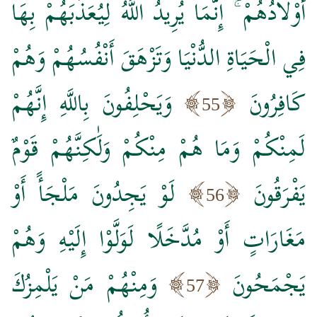
أَوْلَادُهُمْ ۚ إِنَّمَا يُرِيدُ اللَّهُ لِيُعَذِّبَهُمْ بِهَا
فِي الْحَيَاةِ الدُّنْيَا وَتَزْهَقَ أَنْفُسُهُمْ وَهُمْ
كَافِرُونَ
وَيَحْلِفُونَ بِاللَّهِ إِنَّهُمْ
55
لَمِنْكُمْ وَمَا هُمْ مِنْكُمْ وَلَٰكِنَّهُمْ قَوْمٌ
يَفْرَقُونَ
لَوْ يَجِدُونَ مَلْجَأً أَوْ
56
مَغَارَاتٍ أَوْ مُدَّخَلًا لَوَلَّوْا إِلَيْهِ وَهُمْ
يَجْمَحُونَ
وَمِنْهُمْ مَنْ يَلْمِزُكَ
57