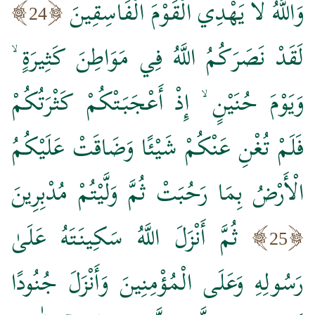
وَاللَّهُ لَا يَهْدِي الْقَوْمَ الْفَاسِقِينَ
24
لَقَدْ نَصَرَكُمُ اللَّهُ فِي مَوَاطِنَ كَثِيرَةٍ ۙ
وَيَوْمَ حُنَيْنٍ ۙ إِذْ أَعْجَبَتْكُمْ كَثْرَتُكُمْ
فَلَمْ تُغْنِ عَنْكُمْ شَيْئًا وَضَاقَتْ عَلَيْكُمُ
الْأَرْضُ بِمَا رَحُبَتْ ثُمَّ وَلَّيْتُمْ مُدْبِرِينَ
ثُمَّ أَنْزَلَ اللَّهُ سَكِينَتَهُ عَلَىٰ
25
رَسُولِهِ وَعَلَى الْمُؤْمِنِينَ وَأَنْزَلَ جُنُودًا