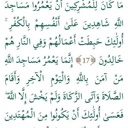
مَا كَانَ لِلْمُشْرِكِينَ أَنْ يَعْمُرُوا مَسَاجِدَ
اللَّهِ شَاهِدِينَ عَلَىٰ أَنْفُسِهِمْ بِالْكُفْرِ ۚ
أُولَٰئِكَ حَبِطَتْ أَعْمَالُهُمْ وَفِي النَّارِ هُمْ
خَالِدُونَ
إِنَّمَا يَعْمُرُ مَسَاجِدَ اللَّهِ
17
مَنْ آمَنَ بِاللَّهِ وَالْيَوْمِ الْآخِرِ وَأَقَامَ
الصَّلَاةَ وَآتَى الزَّكَاةَ وَلَمْ يَخْشَ إِلَّا اللَّهَ ۖ
فَعَسَىٰ أُولَٰئِكَ أَنْ يَكُونُوا مِنَ الْمُهْتَدِينَ