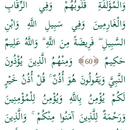
وَالْمُؤَلَّفَةِ قُلُوبُهُمْ وَفِي الرِّقَابِ
وَالْغَارِمِينَ وَفِي سَبِيلِ اللَّهِ وَابْنِ
السَّبِيلِ ۖ فَرِيضَةً مِنَ اللَّهِ ۗ وَاللَّهُ عَلِيمٌ
حَكِيمٌ
وَمِنْهُمُ الَّذِينَ يُؤْذُونَ
60
النَّبِيَّ وَيَقُولُونَ هُوَ أُذُنٌ ۚ قُلْ أُذُنُ خَيْرٍ
لَكُمْ يُؤْمِنُ بِاللَّهِ وَيُؤْمِنُ لِلْمُؤْمِنِينَ
وَرَحْمَةٌ لِلَّذِينَ آمَنُوا مِنْكُمْ ۚ وَالَّذِينَ