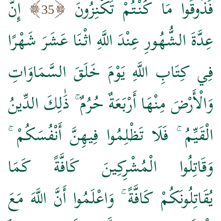
فَذُوقُوا مَا كُنْتُمْ تَكْنِزُونَ
إِنَّ
35
عِدَّةَ الشُّهُورِ عِنْدَ اللَّهِ اثْنَا عَشَرَ شَهْرًا
فِي كِتَابِ اللَّهِ يَوْمَ خَلَقَ السَّمَاوَاتِ
وَالْأَرْضَ مِنْهَا أَرْبَعَةٌ حُرُمٌ ۚ ذَٰلِكَ الدِّينُ
الْقَيِّمُ ۚ فَلَا تَظْلِمُوا فِيهِنَّ أَنْفُسَكُمْ ۚ
وَقَاتِلُوا الْمُشْرِكِينَ كَافَّةً كَمَا
يُقَاتِلُونَكُمْ كَافَّةً ۚ وَاعْلَمُوا أَنَّ اللَّهَ مَعَ