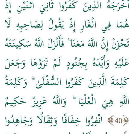
أَخْرَجَهُ الَّذِينَ كَفَرُوا ثَانِيَ اثْنَيْنِ إِذْ
هُمَا فِي الْغَارِ إِذْ يَقُولُ لِصَاحِبِهِ لَا
تَحْزَنْ إِنَّ اللَّهَ مَعَنَا ۖ فَأَنْزَلَ اللَّهُ سَكِينَتَهُ
عَلَيْهِ وَأَيَّدَهُ بِجُنُودٍ لَمْ تَرَوْهَا وَجَعَلَ
كَلِمَةَ الَّذِينَ كَفَرُوا السُّفْلَىٰ ۗ وَكَلِمَةُ
اللَّهِ هِيَ الْعُلْيَا ۗ وَاللَّهُ عَزِيزٌ حَكِيمٌ
انْفِرُوا خِفَافًا وَثِقَالًا وَجَاهِدُوا
40