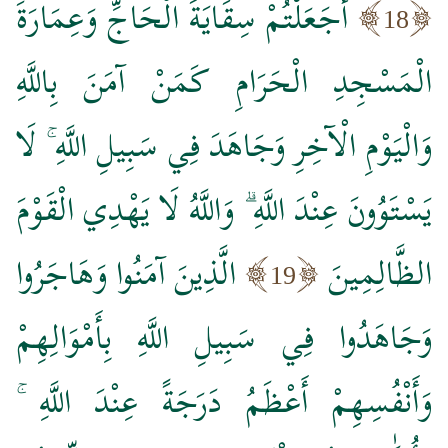
أَجَعَلْتُمْ سِقَايَةَ الْحَاجِّ وَعِمَارَةَ
18
الْمَسْجِدِ الْحَرَامِ كَمَنْ آمَنَ بِاللَّهِ
وَالْيَوْمِ الْآخِرِ وَجَاهَدَ فِي سَبِيلِ اللَّهِ ۚ لَا
يَسْتَوُونَ عِنْدَ اللَّهِ ۗ وَاللَّهُ لَا يَهْدِي الْقَوْمَ
الظَّالِمِينَ
الَّذِينَ آمَنُوا وَهَاجَرُوا
19
وَجَاهَدُوا فِي سَبِيلِ اللَّهِ بِأَمْوَالِهِمْ
وَأَنْفُسِهِمْ أَعْظَمُ دَرَجَةً عِنْدَ اللَّهِ ۚ