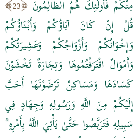
مِنْكُمْ فَأُولَٰئِكَ هُمُ الظَّالِمُونَ
23
قُلْ إِنْ كَانَ آبَاؤُكُمْ وَأَبْنَاؤُكُمْ
وَإِخْوَانُكُمْ وَأَزْوَاجُكُمْ وَعَشِيرَتُكُمْ
وَأَمْوَالٌ اقْتَرَفْتُمُوهَا وَتِجَارَةٌ تَخْشَوْنَ
كَسَادَهَا وَمَسَاكِنُ تَرْضَوْنَهَا أَحَبَّ
إِلَيْكُمْ مِنَ اللَّهِ وَرَسُولِهِ وَجِهَادٍ فِي
سَبِيلِهِ فَتَرَبَّصُوا حَتَّىٰ يَأْتِيَ اللَّهُ بِأَمْرِهِ ۗ