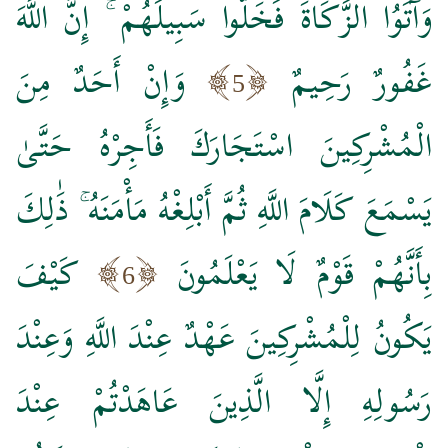
وَآتَوُا الزَّكَاةَ فَخَلُّوا سَبِيلَهُمْ ۚ إِنَّ اللَّهَ
غَفُورٌ رَحِيمٌ
وَإِنْ أَحَدٌ مِنَ
5
الْمُشْرِكِينَ اسْتَجَارَكَ فَأَجِرْهُ حَتَّىٰ
يَسْمَعَ كَلَامَ اللَّهِ ثُمَّ أَبْلِغْهُ مَأْمَنَهُ ۚ ذَٰلِكَ
بِأَنَّهُمْ قَوْمٌ لَا يَعْلَمُونَ
كَيْفَ
6
يَكُونُ لِلْمُشْرِكِينَ عَهْدٌ عِنْدَ اللَّهِ وَعِنْدَ
رَسُولِهِ إِلَّا الَّذِينَ عَاهَدْتُمْ عِنْدَ