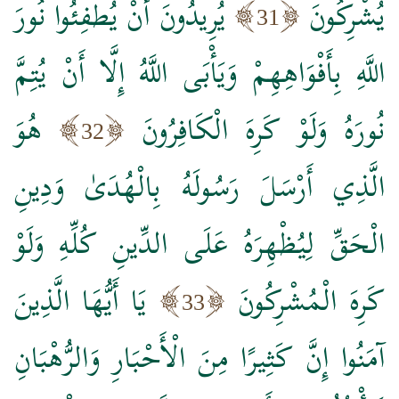
يُشْرِكُونَ
يُرِيدُونَ أَنْ يُطْفِئُوا نُورَ
31
اللَّهِ بِأَفْوَاهِهِمْ وَيَأْبَى اللَّهُ إِلَّا أَنْ يُتِمَّ
نُورَهُ وَلَوْ كَرِهَ الْكَافِرُونَ
هُوَ
32
الَّذِي أَرْسَلَ رَسُولَهُ بِالْهُدَىٰ وَدِينِ
الْحَقِّ لِيُظْهِرَهُ عَلَى الدِّينِ كُلِّهِ وَلَوْ
كَرِهَ الْمُشْرِكُونَ
يَا أَيُّهَا الَّذِينَ
33
آمَنُوا إِنَّ كَثِيرًا مِنَ الْأَحْبَارِ وَالرُّهْبَانِ