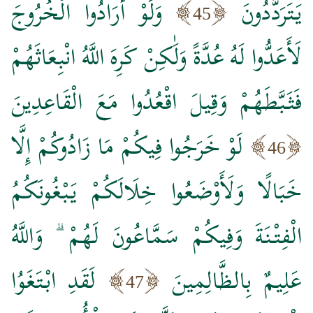
يَتَرَدَّدُونَ
وَلَوْ أَرَادُوا الْخُرُوجَ
45
لَأَعَدُّوا لَهُ عُدَّةً وَلَٰكِنْ كَرِهَ اللَّهُ انْبِعَاثَهُمْ
فَثَبَّطَهُمْ وَقِيلَ اقْعُدُوا مَعَ الْقَاعِدِينَ
لَوْ خَرَجُوا فِيكُمْ مَا زَادُوكُمْ إِلَّا
46
خَبَالًا وَلَأَوْضَعُوا خِلَالَكُمْ يَبْغُونَكُمُ
الْفِتْنَةَ وَفِيكُمْ سَمَّاعُونَ لَهُمْ ۗ وَاللَّهُ
عَلِيمٌ بِالظَّالِمِينَ
لَقَدِ ابْتَغَوُا
47