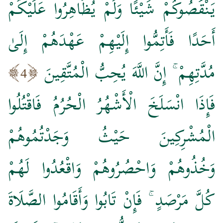
يَنْقُصُوكُمْ شَيْئًا وَلَمْ يُظَاهِرُوا عَلَيْكُمْ
أَحَدًا فَأَتِمُّوا إِلَيْهِمْ عَهْدَهُمْ إِلَىٰ
مُدَّتِهِمْ ۚ إِنَّ اللَّهَ يُحِبُّ الْمُتَّقِينَ
4
فَإِذَا انْسَلَخَ الْأَشْهُرُ الْحُرُمُ فَاقْتُلُوا
الْمُشْرِكِينَ حَيْثُ وَجَدْتُمُوهُمْ
وَخُذُوهُمْ وَاحْصُرُوهُمْ وَاقْعُدُوا لَهُمْ
كُلَّ مَرْصَدٍ ۚ فَإِنْ تَابُوا وَأَقَامُوا الصَّلَاةَ