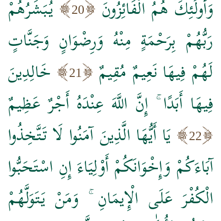
وَأُولَٰئِكَ هُمُ الْفَائِزُونَ
يُبَشِّرُهُمْ
20
رَبُّهُمْ بِرَحْمَةٍ مِنْهُ وَرِضْوَانٍ وَجَنَّاتٍ
لَهُمْ فِيهَا نَعِيمٌ مُقِيمٌ
خَالِدِينَ
21
فِيهَا أَبَدًا ۚ إِنَّ اللَّهَ عِنْدَهُ أَجْرٌ عَظِيمٌ
يَا أَيُّهَا الَّذِينَ آمَنُوا لَا تَتَّخِذُوا
22
آبَاءَكُمْ وَإِخْوَانَكُمْ أَوْلِيَاءَ إِنِ اسْتَحَبُّوا
الْكُفْرَ عَلَى الْإِيمَانِ ۚ وَمَنْ يَتَوَلَّهُمْ