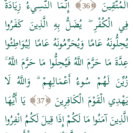
الْمُتَّقِينَ
إِنَّمَا النَّسِيءُ زِيَادَةٌ
36
فِي الْكُفْرِ ۖ يُضَلُّ بِهِ الَّذِينَ كَفَرُوا
يُحِلُّونَهُ عَامًا وَيُحَرِّمُونَهُ عَامًا لِيُوَاطِئُوا
عِدَّةَ مَا حَرَّمَ اللَّهُ فَيُحِلُّوا مَا حَرَّمَ اللَّهُ ۚ
زُيِّنَ لَهُمْ سُوءُ أَعْمَالِهِمْ ۗ وَاللَّهُ لَا
يَهْدِي الْقَوْمَ الْكَافِرِينَ
يَا أَيُّهَا
37
الَّذِينَ آمَنُوا مَا لَكُمْ إِذَا قِيلَ لَكُمُ انْفِرُوا