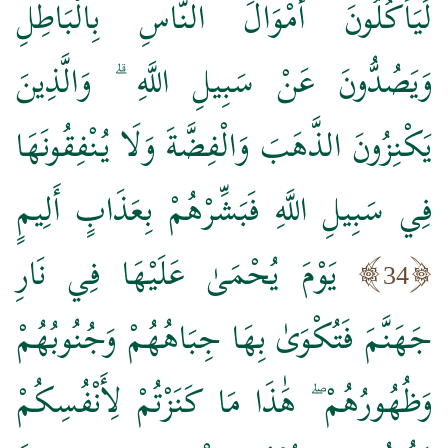
لَيَأْكُلُونَ أَمْوَالَ النَّاسِ بِالْبَاطِلِ
وَيَصُدُّونَ عَنْ سَبِيلِ اللَّهِ ۗ وَالَّذِينَ
يَكْنِزُونَ الذَّهَبَ وَالْفِضَّةَ وَلَا يُنْفِقُونَهَا
فِي سَبِيلِ اللَّهِ فَبَشِّرْهُمْ بِعَذَابٍ أَلِيمٍ
يَوْمَ يُحْمَىٰ عَلَيْهَا فِي نَارِ
34
جَهَنَّمَ فَتُكْوَىٰ بِهَا جِبَاهُهُمْ وَجُنُوبُهُمْ
وَظُهُورُهُمْ ۖ هَٰذَا مَا كَنَزْتُمْ لِأَنْفُسِكُمْ