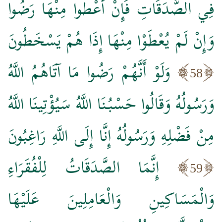
فِي الصَّدَقَاتِ فَإِنْ أُعْطُوا مِنْهَا رَضُوا
وَإِنْ لَمْ يُعْطَوْا مِنْهَا إِذَا هُمْ يَسْخَطُونَ
وَلَوْ أَنَّهُمْ رَضُوا مَا آتَاهُمُ اللَّهُ
58
وَرَسُولُهُ وَقَالُوا حَسْبُنَا اللَّهُ سَيُؤْتِينَا اللَّهُ
مِنْ فَضْلِهِ وَرَسُولُهُ إِنَّا إِلَى اللَّهِ رَاغِبُونَ
إِنَّمَا الصَّدَقَاتُ لِلْفُقَرَاءِ
59
وَالْمَسَاكِينِ وَالْعَامِلِينَ عَلَيْهَا