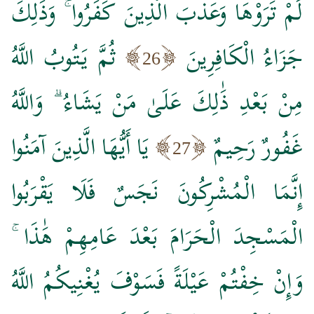
لَمْ تَرَوْهَا وَعَذَّبَ الَّذِينَ كَفَرُوا ۚ وَذَٰلِكَ
جَزَاءُ الْكَافِرِينَ
ثُمَّ يَتُوبُ اللَّهُ
26
مِنْ بَعْدِ ذَٰلِكَ عَلَىٰ مَنْ يَشَاءُ ۗ وَاللَّهُ
غَفُورٌ رَحِيمٌ
يَا أَيُّهَا الَّذِينَ آمَنُوا
27
إِنَّمَا الْمُشْرِكُونَ نَجَسٌ فَلَا يَقْرَبُوا
الْمَسْجِدَ الْحَرَامَ بَعْدَ عَامِهِمْ هَٰذَا ۚ
وَإِنْ خِفْتُمْ عَيْلَةً فَسَوْفَ يُغْنِيكُمُ اللَّهُ