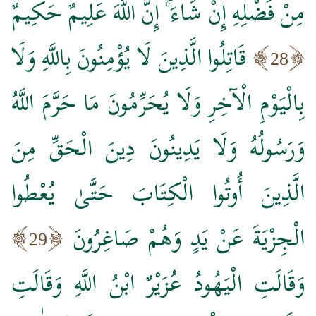
مِنْ فَضْلِهِ إِنْ شَاءَ ۚ إِنَّ اللَّهَ عَلِيمٌ حَكِيمٌ
قَاتِلُوا الَّذِينَ لَا يُؤْمِنُونَ بِاللَّهِ وَلَا
28
بِالْيَوْمِ الْآخِرِ وَلَا يُحَرِّمُونَ مَا حَرَّمَ اللَّهُ
وَرَسُولُهُ وَلَا يَدِينُونَ دِينَ الْحَقِّ مِنَ
الَّذِينَ أُوتُوا الْكِتَابَ حَتَّىٰ يُعْطُوا
الْجِزْيَةَ عَنْ يَدٍ وَهُمْ صَاغِرُونَ
29
وَقَالَتِ الْيَهُودُ عُزَيْرٌ ابْنُ اللَّهِ وَقَالَتِ