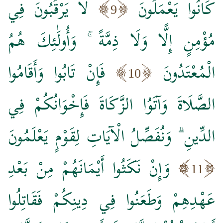
كَانُوا يَعْمَلُونَ
لَا يَرْقُبُونَ فِي
9
مُؤْمِنٍ إِلًّا وَلَا ذِمَّةً ۚ وَأُولَٰئِكَ هُمُ
الْمُعْتَدُونَ
فَإِنْ تَابُوا وَأَقَامُوا
10
الصَّلَاةَ وَآتَوُا الزَّكَاةَ فَإِخْوَانُكُمْ فِي
الدِّينِ ۗ وَنُفَصِّلُ الْآيَاتِ لِقَوْمٍ يَعْلَمُونَ
وَإِنْ نَكَثُوا أَيْمَانَهُمْ مِنْ بَعْدِ
11
عَهْدِهِمْ وَطَعَنُوا فِي دِينِكُمْ فَقَاتِلُوا