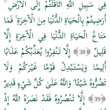
فِي سَبِيلِ اللَّهِ اثَّاقَلْتُمْ إِلَى الْأَرْضِ ۚ
أَرَضِيتُمْ بِالْحَيَاةِ الدُّنْيَا مِنَ الْآخِرَةِ ۚ فَمَا
مَتَاعُ الْحَيَاةِ الدُّنْيَا فِي الْآخِرَةِ إِلَّا
قَلِيلٌ
إِلَّا تَنْفِرُوا يُعَذِّبْكُمْ عَذَابًا
38
أَلِيمًا وَيَسْتَبْدِلْ قَوْمًا غَيْرَكُمْ وَلَا
تَضُرُّوهُ شَيْئًا ۗ وَاللَّهُ عَلَىٰ كُلِّ شَيْءٍ قَدِيرٌ
إِلَّا تَنْصُرُوهُ فَقَدْ نَصَرَهُ اللَّهُ إِذْ
39