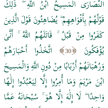
النَّصَارَى الْمَسِيحُ ابْنُ اللَّهِ ۖ ذَٰلِكَ
قَوْلُهُمْ بِأَفْوَاهِهِمْ ۖ يُضَاهِئُونَ قَوْلَ الَّذِينَ
كَفَرُوا مِنْ قَبْلُ ۚ قَاتَلَهُمُ اللَّهُ ۚ أَنَّىٰ
يُؤْفَكُونَ
اتَّخَذُوا أَحْبَارَهُمْ
30
وَرُهْبَانَهُمْ أَرْبَابًا مِنْ دُونِ اللَّهِ وَالْمَسِيحَ
ابْنَ مَرْيَمَ وَمَا أُمِرُوا إِلَّا لِيَعْبُدُوا إِلَٰهًا
وَاحِدًا ۖ لَا إِلَٰهَ إِلَّا هُوَ ۚ سُبْحَانَهُ عَمَّا