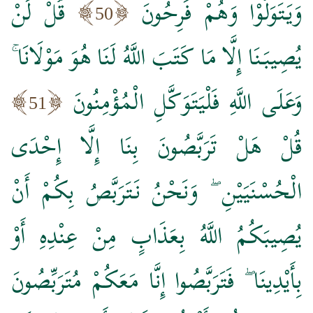
وَيَتَوَلَّوْا وَهُمْ فَرِحُونَ
قُلْ لَنْ
50
يُصِيبَنَا إِلَّا مَا كَتَبَ اللَّهُ لَنَا هُوَ مَوْلَانَا ۚ
وَعَلَى اللَّهِ فَلْيَتَوَكَّلِ الْمُؤْمِنُونَ
51
قُلْ هَلْ تَرَبَّصُونَ بِنَا إِلَّا إِحْدَى
الْحُسْنَيَيْنِ ۖ وَنَحْنُ نَتَرَبَّصُ بِكُمْ أَنْ
يُصِيبَكُمُ اللَّهُ بِعَذَابٍ مِنْ عِنْدِهِ أَوْ
بِأَيْدِينَا ۖ فَتَرَبَّصُوا إِنَّا مَعَكُمْ مُتَرَبِّصُونَ