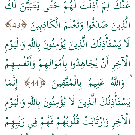
عَنْكَ لِمَ أَذِنْتَ لَهُمْ حَتَّىٰ يَتَبَيَّنَ لَكَ
الَّذِينَ صَدَقُوا وَتَعْلَمَ الْكَاذِبِينَ
43
لَا يَسْتَأْذِنُكَ الَّذِينَ يُؤْمِنُونَ بِاللَّهِ وَالْيَوْمِ
الْآخِرِ أَنْ يُجَاهِدُوا بِأَمْوَالِهِمْ وَأَنْفُسِهِمْ
ۗ وَاللَّهُ عَلِيمٌ بِالْمُتَّقِينَ
إِنَّمَا
44
يَسْتَأْذِنُكَ الَّذِينَ لَا يُؤْمِنُونَ بِاللَّهِ وَالْيَوْمِ
الْآخِرِ وَارْتَابَتْ قُلُوبُهُمْ فَهُمْ فِي رَيْبِهِمْ