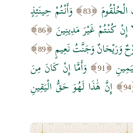
ِ الْحُلْقُومَ
وَأَنْتُمْ حِينَئِذٍ
83
َا إِنْ كُنْتُمْ غَيْرَ مَدِينِينَ
86
وْحٌ وَرَيْحَانٌ وَجَنَّتُ نَعِيمٍ
89
َمِينِ
وَأَمَّا إِنْ كَانَ مِنَ
91
إِنَّ هَٰذَا لَهُوَ حَقُّ الْيَقِينِ
94