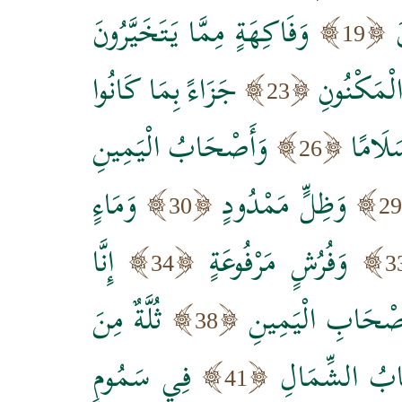
وَفَاكِهَةٍ مِمَّا يَتَخَيَّرُونَ
19
 الْمَكْنُونِ
جَزَاءً بِمَا كَانُوا
23
َلَامًا
وَأَصْحَابُ الْيَمِينِ
26
وَظِلٍّ مَمْدُودٍ
وَمَاءٍ
30
29
وَفُرُشٍ مَرْفُوعَةٍ
إِنَّا
34
3
صْحَابِ الْيَمِينِ
ثُلَّةٌ مِنَ
38
ابُ الشِّمَالِ
فِي سَمُومٍ
41