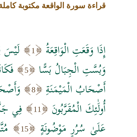
قراءة سورة الواقعة مكتوبة كام
إِذَا وَقَعَتِ الْوَاقِعَةُ
لَيْسَ لِ
1
وَبُسَّتِ الْجِبَالُ بَسًّا
فَكَان
5
أَصْحَابُ الْمَيْمَنَةِ
وَأَصْحَ
8
أُولَٰئِكَ الْمُقَرَّبُونَ
فِي جَنَّ
11
عَلَىٰ سُرُرٍ مَوْضُونَةٍ
مُتّ
15