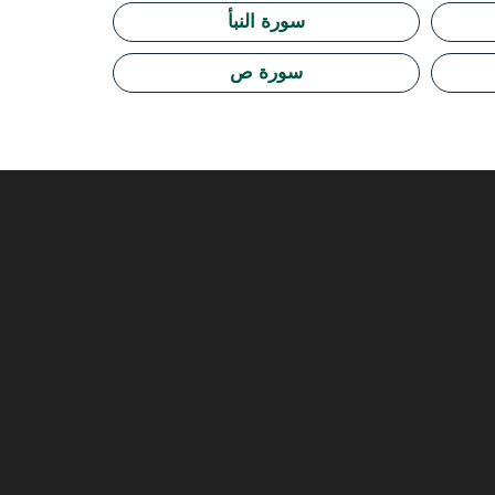
سورة النبأ
سورة ص