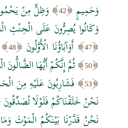
وَحَمِيمٍ
وَظِلٍّ مِنْ يَحْمُوم
42
وَكَانُوا يُصِرُّونَ عَلَى الْحِنْثِ الْع
أَوَآبَاؤُنَا الْأَوَّلُونَ
48
47
ثُمَّ إِنَّكُمْ أَيُّهَا الضَّالُّونَ ال
50
فَشَارِبُونَ عَلَيْهِ مِنَ الْحَم
53
نَحْنُ خَلَقْنَاكُمْ فَلَوْلَا تُصَدِّقُونَ
نَحْنُ قَدَّرْنَا بَيْنَكُمُ الْمَوْتَ وَمَ