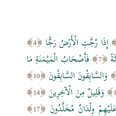
إِذَا رُجَّتِ الْأَرْضُ رَجًّا
4
ةً
فَأَصْحَابُ الْمَيْمَنَةِ مَا
7
وَالسَّابِقُونَ السَّابِقُونَ
10
وَقَلِيلٌ مِنَ الْآخِرِينَ
14
َيْهِمْ وِلْدَانٌ مُخَلَّدُونَ
17