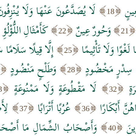
ِينٍ
لَا يُصَدَّعُونَ عَنْهَا وَلَا يُنْزِفُونَ
18
وَحُورٌ عِينٌ
كَأَمْثَالِ اللُّؤْلُؤِ
22
21
لَغْوًا وَلَا تَأْثِيمًا
إِلَّا قِيلًا سَلَامًا س
25
سِدْرٍ مَخْضُودٍ
وَطَلْحٍ مَنْضُودٍ
28
َةٍ
لَا مَقْطُوعَةٍ وَلَا مَمْنُوعَةٍ
3
32
هُنَّ أَبْكَارًا
عُرُبًا أَتْرَابًا
لِأَ
37
36
ِينَ
وَأَصْحَابُ الشِّمَالِ مَا أَصْحَ
40