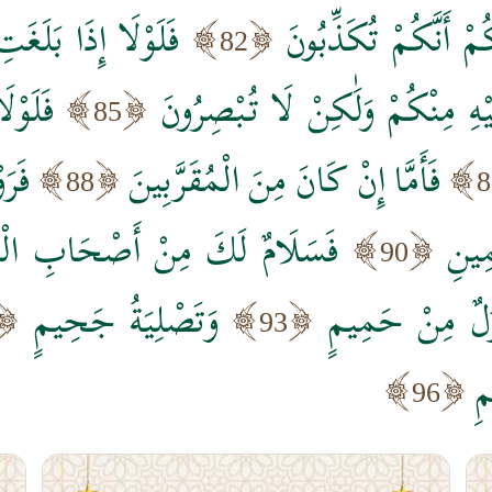
مْ أَنَّكُمْ تُكَذِّبُونَ
فَلَوْلَا إِذَا بَلَغَت
82
يْهِ مِنْكُمْ وَلَٰكِنْ لَا تُبْصِرُونَ
فَلَوْل
85
فَأَمَّا إِنْ كَانَ مِنَ الْمُقَرَّبِينَ
فَرَ
88
8
ِينِ
فَسَلَامٌ لَكَ مِنْ أَصْحَابِ الْي
90
زُلٌ مِنْ حَمِيمٍ
وَتَصْلِيَةُ جَحِيمٍ
93
مِ
96