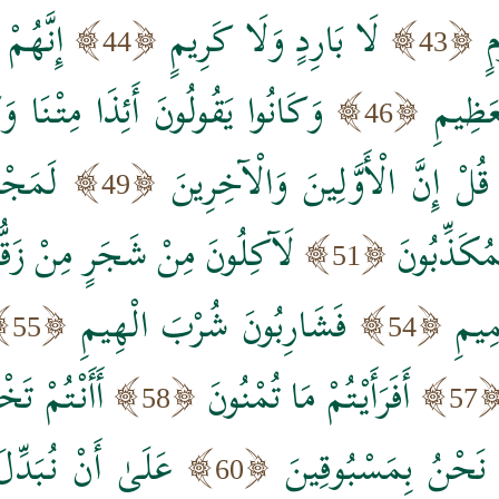
ٍ
لَا بَارِدٍ وَلَا كَرِيمٍ
إِنَّهُم
44
43
َظِيمِ
وَكَانُوا يَقُولُونَ أَئِذَا مِتْنَا وَكُ
46
قُلْ إِنَّ الْأَوَّلِينَ وَالْآخِرِينَ
لَمَجْم
49
ْمُكَذِّبُونَ
لَآكِلُونَ مِنْ شَجَرٍ مِنْ زَقُّ
51
ِيمِ
فَشَارِبُونَ شُرْبَ الْهِيمِ
55
54
أَفَرَأَيْتُمْ مَا تُمْنُونَ
أَأَنْتُمْ تَخ
58
57
ا نَحْنُ بِمَسْبُوقِينَ
عَلَىٰ أَنْ نُبَدِّل
60