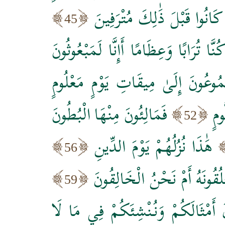
ْ كَانُوا قَبْلَ ذَٰلِكَ مُتْرَفِينَ
45
نَّا تُرَابًا وَعِظَامًا أَإِنَّا لَمَبْعُوثُونَ
ُوعُونَ إِلَىٰ مِيقَاتِ يَوْمٍ مَعْلُومٍ
ومٍ
فَمَالِئُونَ مِنْهَا الْبُطُونَ
52
هَٰذَا نُزُلُهُمْ يَوْمَ الدِّينِ
56
ْلُقُونَهُ أَمْ نَحْنُ الْخَالِقُونَ
59
َ أَمْثَالَكُمْ وَنُنْشِئَكُمْ فِي مَا لَا