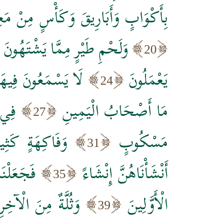
بِأَكْوَابٍ وَأَبَارِيقَ وَكَأْسٍ مِنْ مَع
وَلَحْمِ طَيْرٍ مِمَّا يَشْتَهُونَ
20
يَعْمَلُونَ
لَا يَسْمَعُونَ فِيهَا 
24
مَا أَصْحَابُ الْيَمِينِ
فِي 
27
مَسْكُوبٍ
وَفَاكِهَةٍ كَثِير
31
أَنْشَأْنَاهُنَّ إِنْشَاءً
فَجَعَلْنَا
35
الْأَوَّلِينَ
وَثُلَّةٌ مِنَ الْآخِر
39