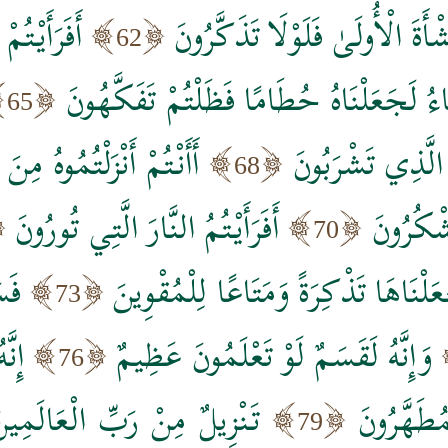
ْأَةَ الْأُولَىٰ فَلَوْلَا تَذَكَّرُونَ
أَفَرَأَيْتُم
62
اءُ لَجَعَلْنَاهُ حُطَامًا فَظَلْتُمْ تَفَكَّهُونَ
65
ءَ الَّذِي تَشْرَبُونَ
أَأَنْتُمْ أَنْزَلْتُمُوهُ مِن
68
شْكُرُونَ
أَفَرَأَيْتُمُ النَّارَ الَّتِي تُورُونَ
70
لْنَاهَا تَذْكِرَةً وَمَتَاعًا لِلْمُقْوِينَ
فَس
73
وَإِنَّهُ لَقَسَمٌ لَوْ تَعْلَمُونَ عَظِيمٌ
إِنّ
76
مُطَهَّرُونَ
تَنْزِيلٌ مِنْ رَبِّ الْعَالَمِين
79