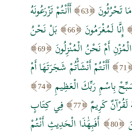
ْ مَا تَحْرُثُونَ
أَأَنْتُمْ تَزْرَعُونَهُ
63
إِنَّا لَمُغْرَمُونَ
بَلْ نَحْنُ
66
َ الْمُزْنِ أَمْ نَحْنُ الْمُنْزِلُونَ
69
أَأَنْتُمْ أَنْشَأْتُمْ شَجَرَتَهَا أَمْ
71
َبِّحْ بِاسْمِ رَبِّكَ الْعَظِيمِ
74
َهُ لَقُرْآنٌ كَرِيمٌ
فِي كِتَابٍ
77
َ
أَفَبِهَٰذَا الْحَدِيثِ أَنْتُمْ
80