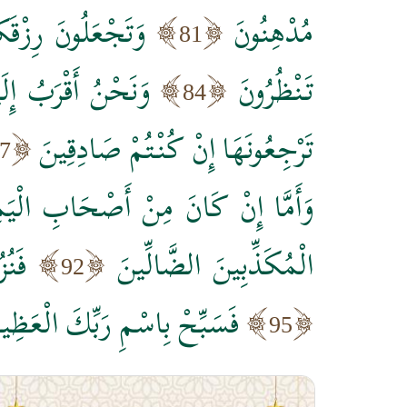
مُدْهِنُونَ
وَتَجْعَلُونَ رِزْقَكُ
81
تَنْظُرُونَ
وَنَحْنُ أَقْرَبُ إِلَ
84
تَرْجِعُونَهَا إِنْ كُنْتُمْ صَادِقِينَ
7
وَأَمَّا إِنْ كَانَ مِنْ أَصْحَابِ الْيَم
الْمُكَذِّبِينَ الضَّالِّينَ
فَنُ
92
فَسَبِّحْ بِاسْمِ رَبِّكَ الْعَظِي
95