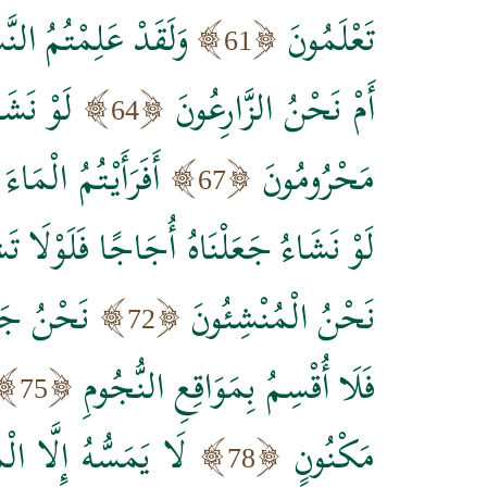
تَعْلَمُونَ
وَلَقَدْ عَلِمْتُمُ النَّش
61
أَمْ نَحْنُ الزَّارِعُونَ
لَوْ نَشَ
64
مَحْرُومُونَ
أَفَرَأَيْتُمُ الْمَا
67
لَوْ نَشَاءُ جَعَلْنَاهُ أُجَاجًا فَلَوْلَا تَ
نَحْنُ الْمُنْشِئُونَ
نَحْنُ جَعَ
72
فَلَا أُقْسِمُ بِمَوَاقِعِ النُّجُومِ
75
مَكْنُونٍ
لَا يَمَسُّهُ إِلَّا الْ
78