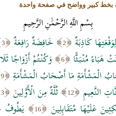
لة بخط كبير وواضح في صفحة واحدة
بِسْمِ اللَّهِ الرَّحْمَٰنِ الرَّحِيمِ
وَقْعَتِهَا كَاذِبَةٌ
خَافِضَةٌ رَافِعَةٌ
3
2
َتْ هَبَاءً مُنْبَثًّا
وَكُنْتُمْ أَزْوَاجًا ثَلَاثَ
6
ابُ الْمَشْأَمَةِ مَا أَصْحَابُ الْمَشْأَمَةِ
9
اتِ النَّعِيمِ
ثُلَّةٌ مِنَ الْأَوَّلِينَ
13
12
َكِئِينَ عَلَيْهَا مُتَقَابِلِينَ
يَطُوفُ عَل
16