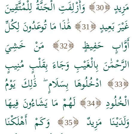
مَزِيدٍ
وَأُزْلِفَتِ الْجَنَّةُ لِلْمُتَّقِينَ
30
غَيْرَ بَعِيدٍ
هَٰذَا مَا تُوعَدُونَ لِكُلِّ
31
أَوَّابٍ حَفِيظٍ
مَنْ خَشِيَ
32
الرَّحْمَٰنَ بِالْغَيْبِ وَجَاءَ بِقَلْبٍ مُنِيبٍ
ادْخُلُوهَا بِسَلَامٍ ۖ ذَٰلِكَ يَوْمُ
33
الْخُلُودِ
لَهُمْ مَا يَشَاءُونَ فِيهَا
34
وَلَدَيْنَا مَزِيدٌ
وَكَمْ أَهْلَكْنَا
35