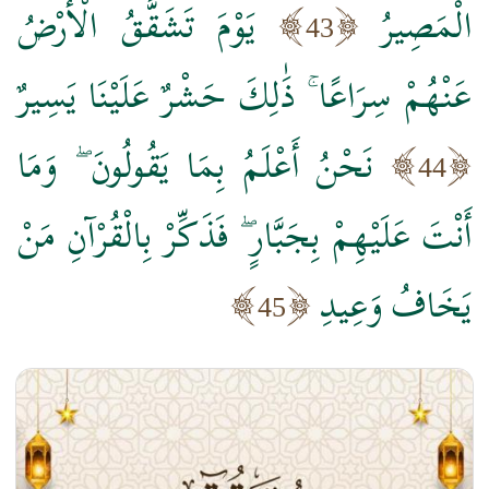
الْمَصِيرُ
يَوْمَ تَشَقَّقُ الْأَرْضُ
43
عَنْهُمْ سِرَاعًا ۚ ذَٰلِكَ حَشْرٌ عَلَيْنَا يَسِيرٌ
نَحْنُ أَعْلَمُ بِمَا يَقُولُونَ ۖ وَمَا
44
أَنْتَ عَلَيْهِمْ بِجَبَّارٍ ۖ فَذَكِّرْ بِالْقُرْآنِ مَنْ
يَخَافُ وَعِيدِ
45