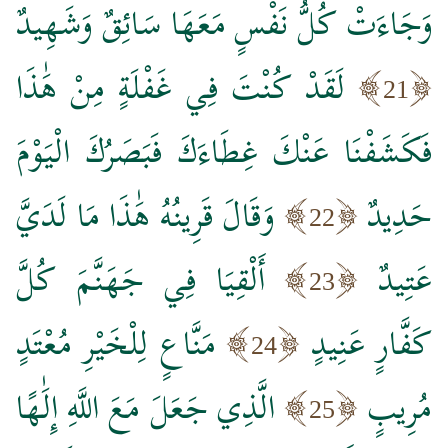
وَجَاءَتْ كُلُّ نَفْسٍ مَعَهَا سَائِقٌ وَشَهِيدٌ
لَقَدْ كُنْتَ فِي غَفْلَةٍ مِنْ هَٰذَا
21
فَكَشَفْنَا عَنْكَ غِطَاءَكَ فَبَصَرُكَ الْيَوْمَ
حَدِيدٌ
وَقَالَ قَرِينُهُ هَٰذَا مَا لَدَيَّ
22
عَتِيدٌ
أَلْقِيَا فِي جَهَنَّمَ كُلَّ
23
كَفَّارٍ عَنِيدٍ
مَنَّاعٍ لِلْخَيْرِ مُعْتَدٍ
24
مُرِيبٍ
الَّذِي جَعَلَ مَعَ اللَّهِ إِلَٰهًا
25