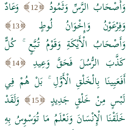
وَأَصْحَابُ الرَّسِّ وَثَمُودُ
وَعَادٌ
12
وَفِرْعَوْنُ وَإِخْوَانُ لُوطٍ
13
وَأَصْحَابُ الْأَيْكَةِ وَقَوْمُ تُبَّعٍ ۚ كُلٌّ
كَذَّبَ الرُّسُلَ فَحَقَّ وَعِيدِ
14
أَفَعَيِينَا بِالْخَلْقِ الْأَوَّلِ ۚ بَلْ هُمْ فِي
لَبْسٍ مِنْ خَلْقٍ جَدِيدٍ
وَلَقَدْ
15
خَلَقْنَا الْإِنْسَانَ وَنَعْلَمُ مَا تُوَسْوِسُ بِهِ