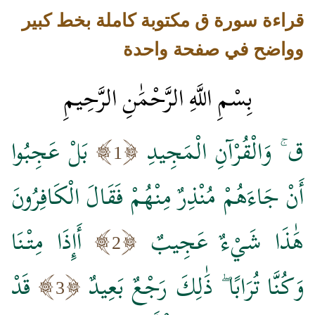
قراءة سورة ق مكتوبة كاملة بخط كبير
وواضح في صفحة واحدة
بِسْمِ اللَّهِ الرَّحْمَٰنِ الرَّحِيمِ
ق ۚ وَالْقُرْآنِ الْمَجِيدِ
بَلْ عَجِبُوا
1
أَنْ جَاءَهُمْ مُنْذِرٌ مِنْهُمْ فَقَالَ الْكَافِرُونَ
هَٰذَا شَيْءٌ عَجِيبٌ
أَإِذَا مِتْنَا
2
وَكُنَّا تُرَابًا ۖ ذَٰلِكَ رَجْعٌ بَعِيدٌ
قَدْ
3