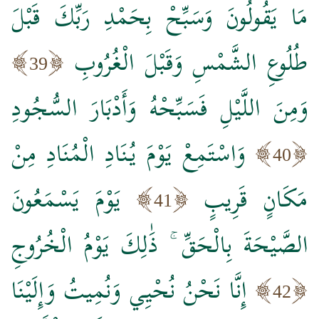
مَا يَقُولُونَ وَسَبِّحْ بِحَمْدِ رَبِّكَ قَبْلَ
طُلُوعِ الشَّمْسِ وَقَبْلَ الْغُرُوبِ
39
وَمِنَ اللَّيْلِ فَسَبِّحْهُ وَأَدْبَارَ السُّجُودِ
وَاسْتَمِعْ يَوْمَ يُنَادِ الْمُنَادِ مِنْ
40
مَكَانٍ قَرِيبٍ
يَوْمَ يَسْمَعُونَ
41
الصَّيْحَةَ بِالْحَقِّ ۚ ذَٰلِكَ يَوْمُ الْخُرُوجِ
إِنَّا نَحْنُ نُحْيِي وَنُمِيتُ وَإِلَيْنَا
42