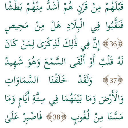
قَبْلَهُمْ مِنْ قَرْنٍ هُمْ أَشَدُّ مِنْهُمْ بَطْشًا
فَنَقَّبُوا فِي الْبِلَادِ هَلْ مِنْ مَحِيصٍ
إِنَّ فِي ذَٰلِكَ لَذِكْرَىٰ لِمَنْ كَانَ
36
لَهُ قَلْبٌ أَوْ أَلْقَى السَّمْعَ وَهُوَ شَهِيدٌ
وَلَقَدْ خَلَقْنَا السَّمَاوَاتِ
37
وَالْأَرْضَ وَمَا بَيْنَهُمَا فِي سِتَّةِ أَيَّامٍ وَمَا
مَسَّنَا مِنْ لُغُوبٍ
فَاصْبِرْ عَلَىٰ
38