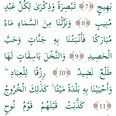
بَهِيجٍ
تَبْصِرَةً وَذِكْرَىٰ لِكُلِّ عَبْدٍ
7
مُنِيبٍ
وَنَزَّلْنَا مِنَ السَّمَاءِ مَاءً
8
مُبَارَكًا فَأَنْبَتْنَا بِهِ جَنَّاتٍ وَحَبَّ
الْحَصِيدِ
وَالنَّخْلَ بَاسِقَاتٍ لَهَا
9
طَلْعٌ نَضِيدٌ
رِزْقًا لِلْعِبَادِ ۖ
10
وَأَحْيَيْنَا بِهِ بَلْدَةً مَيْتًا ۚ كَذَٰلِكَ الْخُرُوجُ
كَذَّبَتْ قَبْلَهُمْ قَوْمُ نُوحٍ
11