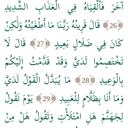
آخَرَ فَأَلْقِيَاهُ فِي الْعَذَابِ الشَّدِيدِ
قَالَ قَرِينُهُ رَبَّنَا مَا أَطْغَيْتُهُ وَلَٰكِنْ
26
كَانَ فِي ضَلَالٍ بَعِيدٍ
قَالَ لَا
27
تَخْتَصِمُوا لَدَيَّ وَقَدْ قَدَّمْتُ إِلَيْكُمْ
بِالْوَعِيدِ
مَا يُبَدَّلُ الْقَوْلُ لَدَيَّ
28
وَمَا أَنَا بِظَلَّامٍ لِلْعَبِيدِ
يَوْمَ نَقُولُ
29
لِجَهَنَّمَ هَلِ امْتَلَأْتِ وَتَقُولُ هَلْ مِنْ