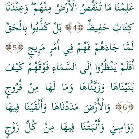
عَلِمْنَا مَا تَنْقُصُ الْأَرْضُ مِنْهُمْ ۖ وَعِنْدَنَا
كِتَابٌ حَفِيظٌ
بَلْ كَذَّبُوا بِالْحَقِّ
4
لَمَّا جَاءَهُمْ فَهُمْ فِي أَمْرٍ مَرِيجٍ
5
أَفَلَمْ يَنْظُرُوا إِلَى السَّمَاءِ فَوْقَهُمْ كَيْفَ
بَنَيْنَاهَا وَزَيَّنَّاهَا وَمَا لَهَا مِنْ فُرُوجٍ
وَالْأَرْضَ مَدَدْنَاهَا وَأَلْقَيْنَا فِيهَا
6
رَوَاسِيَ وَأَنْبَتْنَا فِيهَا مِنْ كُلِّ زَوْجٍ