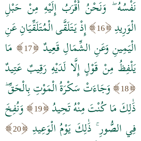
نَفْسُهُ ۖ وَنَحْنُ أَقْرَبُ إِلَيْهِ مِنْ حَبْلِ
الْوَرِيدِ
إِذْ يَتَلَقَّى الْمُتَلَقِّيَانِ عَنِ
16
الْيَمِينِ وَعَنِ الشِّمَالِ قَعِيدٌ
مَا
17
يَلْفِظُ مِنْ قَوْلٍ إِلَّا لَدَيْهِ رَقِيبٌ عَتِيدٌ
وَجَاءَتْ سَكْرَةُ الْمَوْتِ بِالْحَقِّ ۖ
18
ذَٰلِكَ مَا كُنْتَ مِنْهُ تَحِيدُ
وَنُفِخَ
19
فِي الصُّورِ ۚ ذَٰلِكَ يَوْمُ الْوَعِيدِ
20