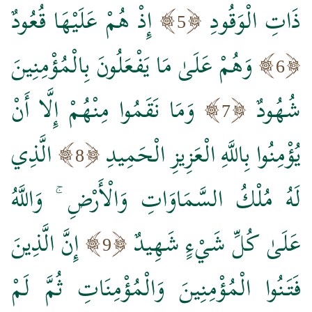
ذَاتِ الْوَقُودِ
إِذْ هُمْ عَلَيْهَا قُعُودٌ
5
وَهُمْ عَلَىٰ مَا يَفْعَلُونَ بِالْمُؤْمِنِينَ
6
شُهُودٌ
وَمَا نَقَمُوا مِنْهُمْ إِلَّا أَنْ
7
يُؤْمِنُوا بِاللَّهِ الْعَزِيزِ الْحَمِيدِ
الَّذِي
8
لَهُ مُلْكُ السَّمَاوَاتِ وَالْأَرْضِ ۚ وَاللَّهُ
عَلَىٰ كُلِّ شَيْءٍ شَهِيدٌ
إِنَّ الَّذِينَ
9
فَتَنُوا الْمُؤْمِنِينَ وَالْمُؤْمِنَاتِ ثُمَّ لَمْ