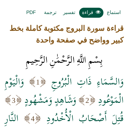
استماع
قراءة
تفسير
ترجمة
PDF
قراءة سورة البروج مكتوبة كاملة بخط
كبير وواضح في صفحة واحدة
بِسْمِ اللَّهِ الرَّحْمَٰنِ الرَّحِيمِ
وَالسَّمَاءِ ذَاتِ الْبُرُوجِ
وَالْيَوْمِ
1
الْمَوْعُودِ
وَشَاهِدٍ وَمَشْهُودٍ
3
2
قُتِلَ أَصْحَابُ الْأُخْدُودِ
النَّارِ
4