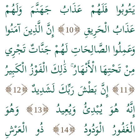
يَتُوبُوا فَلَهُمْ عَذَابُ جَهَنَّمَ وَلَهُمْ
عَذَابُ الْحَرِيقِ
إِنَّ الَّذِينَ آمَنُوا
10
وَعَمِلُوا الصَّالِحَاتِ لَهُمْ جَنَّاتٌ تَجْرِي
مِنْ تَحْتِهَا الْأَنْهَارُ ۚ ذَٰلِكَ الْفَوْزُ الْكَبِيرُ
إِنَّ بَطْشَ رَبِّكَ لَشَدِيدٌ
12
11
إِنَّهُ هُوَ يُبْدِئُ وَيُعِيدُ
وَهُوَ
13
الْغَفُورُ الْوَدُودُ
ذُو الْعَرْشِ
14