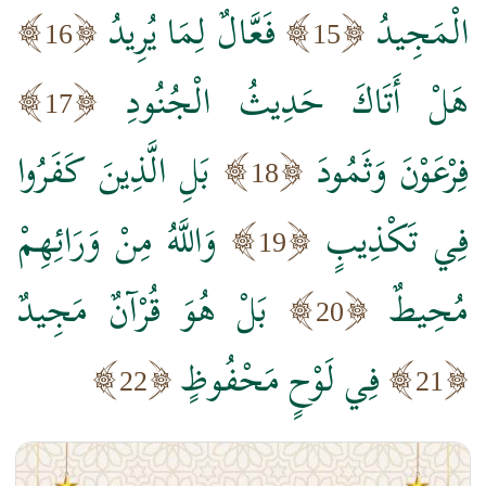
الْمَجِيدُ
فَعَّالٌ لِمَا يُرِيدُ
16
15
هَلْ أَتَاكَ حَدِيثُ الْجُنُودِ
17
فِرْعَوْنَ وَثَمُودَ
بَلِ الَّذِينَ كَفَرُوا
18
فِي تَكْذِيبٍ
وَاللَّهُ مِنْ وَرَائِهِمْ
19
مُحِيطٌ
بَلْ هُوَ قُرْآنٌ مَجِيدٌ
20
فِي لَوْحٍ مَحْفُوظٍ
22
21