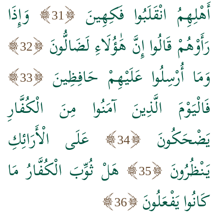
أَهْلِهِمُ انْقَلَبُوا فَكِهِينَ
وَإِذَا
31
رَأَوْهُمْ قَالُوا إِنَّ هَٰؤُلَاءِ لَضَالُّونَ
32
وَمَا أُرْسِلُوا عَلَيْهِمْ حَافِظِينَ
33
فَالْيَوْمَ الَّذِينَ آمَنُوا مِنَ الْكُفَّارِ
يَضْحَكُونَ
عَلَى الْأَرَائِكِ
34
يَنْظُرُونَ
هَلْ ثُوِّبَ الْكُفَّارُ مَا
35
كَانُوا يَفْعَلُونَ
36