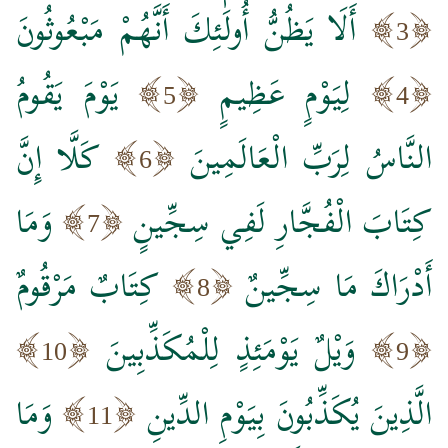
أَلَا يَظُنُّ أُولَٰئِكَ أَنَّهُمْ مَبْعُوثُونَ
3
لِيَوْمٍ عَظِيمٍ
يَوْمَ يَقُومُ
5
4
النَّاسُ لِرَبِّ الْعَالَمِينَ
كَلَّا إِنَّ
6
كِتَابَ الْفُجَّارِ لَفِي سِجِّينٍ
وَمَا
7
أَدْرَاكَ مَا سِجِّينٌ
كِتَابٌ مَرْقُومٌ
8
وَيْلٌ يَوْمَئِذٍ لِلْمُكَذِّبِينَ
10
9
الَّذِينَ يُكَذِّبُونَ بِيَوْمِ الدِّينِ
وَمَا
11