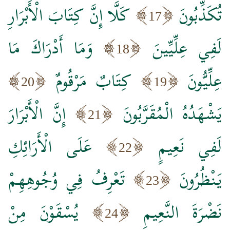
تُكَذِّبُونَ
كَلَّا إِنَّ كِتَابَ الْأَبْرَارِ
17
لَفِي عِلِّيِّينَ
وَمَا أَدْرَاكَ مَا
18
عِلِّيُّونَ
كِتَابٌ مَرْقُومٌ
20
19
يَشْهَدُهُ الْمُقَرَّبُونَ
إِنَّ الْأَبْرَارَ
21
لَفِي نَعِيمٍ
عَلَى الْأَرَائِكِ
22
يَنْظُرُونَ
تَعْرِفُ فِي وُجُوهِهِمْ
23
نَضْرَةَ النَّعِيمِ
يُسْقَوْنَ مِنْ
24