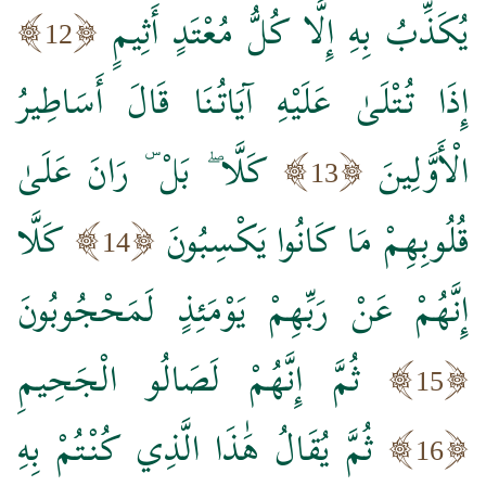
يُكَذِّبُ بِهِ إِلَّا كُلُّ مُعْتَدٍ أَثِيمٍ
12
إِذَا تُتْلَىٰ عَلَيْهِ آيَاتُنَا قَالَ أَسَاطِيرُ
الْأَوَّلِينَ
كَلَّا ۖ بَلْ ۜ رَانَ عَلَىٰ
13
قُلُوبِهِمْ مَا كَانُوا يَكْسِبُونَ
كَلَّا
14
إِنَّهُمْ عَنْ رَبِّهِمْ يَوْمَئِذٍ لَمَحْجُوبُونَ
ثُمَّ إِنَّهُمْ لَصَالُو الْجَحِيمِ
15
ثُمَّ يُقَالُ هَٰذَا الَّذِي كُنْتُمْ بِهِ
16