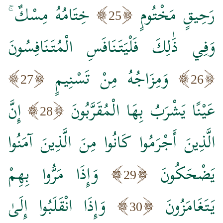
رَحِيقٍ مَخْتُومٍ
خِتَامُهُ مِسْكٌ ۚ
25
وَفِي ذَٰلِكَ فَلْيَتَنَافَسِ الْمُتَنَافِسُونَ
وَمِزَاجُهُ مِنْ تَسْنِيمٍ
27
26
عَيْنًا يَشْرَبُ بِهَا الْمُقَرَّبُونَ
إِنَّ
28
الَّذِينَ أَجْرَمُوا كَانُوا مِنَ الَّذِينَ آمَنُوا
يَضْحَكُونَ
وَإِذَا مَرُّوا بِهِمْ
29
يَتَغَامَزُونَ
وَإِذَا انْقَلَبُوا إِلَىٰ
30