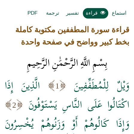
استماع
قراءة
تفسير
ترجمة
PDF
قراءة سورة المطففين مكتوبة كاملة
بخط كبير وواضح في صفحة واحدة
بِسْمِ اللَّهِ الرَّحْمَٰنِ الرَّحِيمِ
وَيْلٌ لِلْمُطَفِّفِينَ
الَّذِينَ إِذَا
1
اكْتَالُوا عَلَى النَّاسِ يَسْتَوْفُونَ
2
وَإِذَا كَالُوهُمْ أَوْ وَزَنُوهُمْ يُخْسِرُونَ