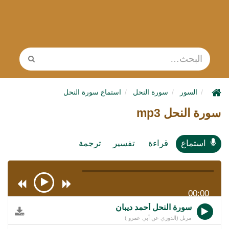
السور
سورة النحل
استماع سورة النحل
سورة النحل mp3
استماع
قراءة
تفسير
ترجمة
00:00
سورة النحل أحمد ديبان
مرتل (الدوري عن أبي عمرو )