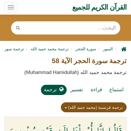
القرآن الكريم للجميع
oggle
ation
السور
سورة الحجر
ترجمة محمد حميد الله
ترجمة سورة ا
ترجمة سورة الحجر الآية 58
ترجمة محمد حميد الله (Muhammad Hamidullah)
استماع
قراءة
تفسير
ترجمة
ترجمة فرنسية (محمد حميد الله)
قَالُوا إِنَّا أُرْسِلْنَا إِلَىٰ قَوْمٍ مُجْرِمِينَ