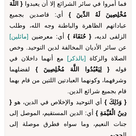
فما أمروا في سائر الشرائع إلا أن يعبدوا
{ اللَّهَ
مُخْلِصِينَ لَهُ الدِّينَ }
أي: قاصدين بجميع
عباداتهم الظاهرة والباطنة وجه الله، وطلب
الزلفى لديه،
{ حُنَفَاءَ }
أي: معرضين
[مائلين]
عن سائر الأديان المخالفة لدين التوحيد. وخص
الصلاة والزكاة
[بالذكر]
مع أنهما داخلان في
قوله
{ لِيَعْبُدُوا اللَّهَ مُخْلِصِينَ }
لفضلهما
وشرفهما، وكونهما العبادتين اللتين من قام بهما
قام بجميع شرائع الدين.
{ وَذَلِكَ }
أي التوحيد والإخلاص في الدين، هو
{
دِينُ الْقَيِّمَةِ }
أي: الدين المستقيم، الموصل إلى
جنات النعيم، وما سواه فطرق موصلة إلى
الجحيم.