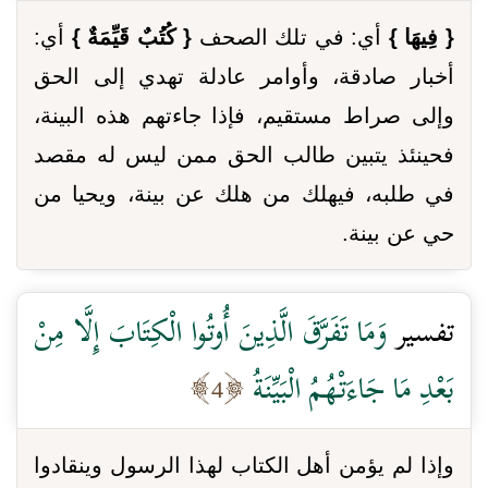
{ فِيهَا }
أي: في تلك الصحف
{ كُتُبٌ قَيِّمَةٌ }
أي:
أخبار صادقة، وأوامر عادلة تهدي إلى الحق
وإلى صراط مستقيم، فإذا جاءتهم هذه البينة،
فحينئذ يتبين طالب الحق ممن ليس له مقصد
في طلبه، فيهلك من هلك عن بينة، ويحيا من
حي عن بينة.
تفسير
وَمَا تَفَرَّقَ الَّذِينَ أُوتُوا الْكِتَابَ إِلَّا مِنْ
بَعْدِ مَا جَاءَتْهُمُ الْبَيِّنَةُ
4
وإذا لم يؤمن أهل الكتاب لهذا الرسول وينقادوا