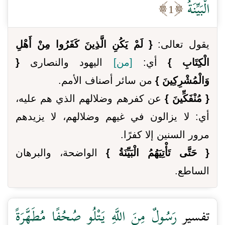
الْبَيِّنَةُ
1
يقول تعالى:
{ لَمْ يَكُنِ الَّذِينَ كَفَرُوا مِنْ أَهْلِ
الْكِتَابِ }
أي:
[من]
اليهود والنصارى
{
وَالْمُشْرِكِينَ }
من سائر أصناف الأمم.
{ مُنْفَكِّينَ }
عن كفرهم وضلالهم الذي هم عليه،
أي: لا يزالون في غيهم وضلالهم، لا يزيدهم
مرور السنين إلا كفرًا.
{ حَتَّى تَأْتِيَهُمُ الْبَيِّنَةُ }
الواضحة، والبرهان
الساطع.
تفسير
رَسُولٌ مِنَ اللَّهِ يَتْلُو صُحُفًا مُطَهَّرَةً