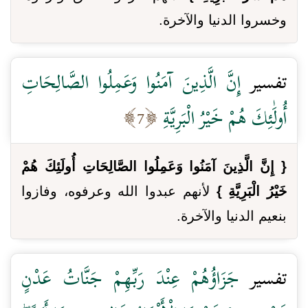
وخسروا الدنيا والآخرة.
تفسير
إِنَّ الَّذِينَ آمَنُوا وَعَمِلُوا الصَّالِحَاتِ
أُولَٰئِكَ هُمْ خَيْرُ الْبَرِيَّةِ
7
{ إِنَّ الَّذِينَ آمَنُوا وَعَمِلُوا الصَّالِحَاتِ أُولَئِكَ هُمْ
خَيْرُ الْبَرِيَّةِ }
لأنهم عبدوا الله وعرفوه، وفازوا
بنعيم الدنيا والآخرة.
تفسير
جَزَاؤُهُمْ عِنْدَ رَبِّهِمْ جَنَّاتُ عَدْنٍ