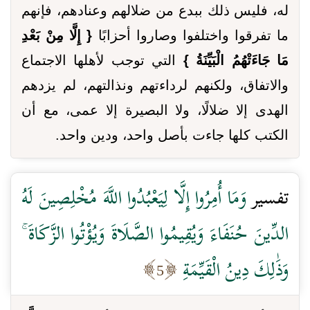
له، فليس ذلك ببدع من ضلالهم وعنادهم، فإنهم
ما تفرقوا واختلفوا وصاروا أحزابًا
{ إِلَّا مِنْ بَعْدِ
مَا جَاءَتْهُمُ الْبَيِّنَةُ }
التي توجب لأهلها الاجتماع
والاتفاق، ولكنهم لرداءتهم ونذالتهم، لم يزدهم
الهدى إلا ضلالًا، ولا البصيرة إلا عمى، مع أن
الكتب كلها جاءت بأصل واحد، ودين واحد.
تفسير
وَمَا أُمِرُوا إِلَّا لِيَعْبُدُوا اللَّهَ مُخْلِصِينَ لَهُ
الدِّينَ حُنَفَاءَ وَيُقِيمُوا الصَّلَاةَ وَيُؤْتُوا الزَّكَاةَ ۚ
وَذَٰلِكَ دِينُ الْقَيِّمَةِ
5