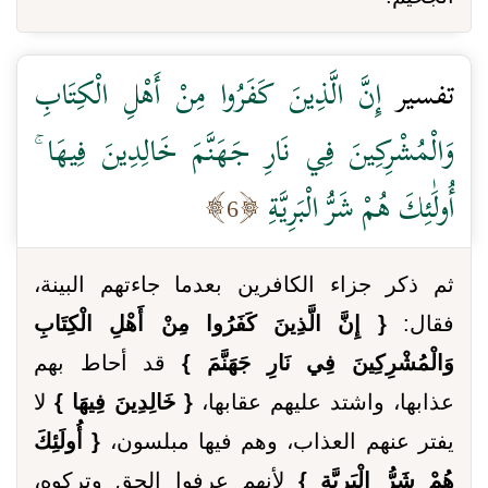
تفسير
إِنَّ الَّذِينَ كَفَرُوا مِنْ أَهْلِ الْكِتَابِ
وَالْمُشْرِكِينَ فِي نَارِ جَهَنَّمَ خَالِدِينَ فِيهَا ۚ
أُولَٰئِكَ هُمْ شَرُّ الْبَرِيَّةِ
6
ثم ذكر جزاء الكافرين بعدما جاءتهم البينة،
فقال:
{ إِنَّ الَّذِينَ كَفَرُوا مِنْ أَهْلِ الْكِتَابِ
وَالْمُشْرِكِينَ فِي نَارِ جَهَنَّمَ }
قد أحاط بهم
عذابها، واشتد عليهم عقابها،
{ خَالِدِينَ فِيهَا }
لا
يفتر عنهم العذاب، وهم فيها مبلسون،
{ أُولَئِكَ
هُمْ شَرُّ الْبَرِيَّةِ }
لأنهم عرفوا الحق وتركوه،