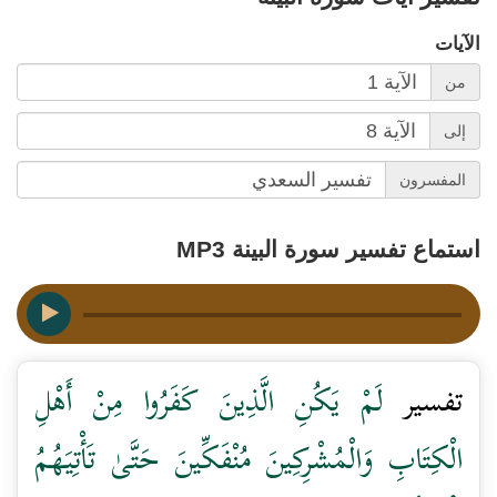
الآيات
من
إلى
المفسرون
استماع تفسير سورة البينة MP3
تفسير
لَمْ يَكُنِ الَّذِينَ كَفَرُوا مِنْ أَهْلِ
الْكِتَابِ وَالْمُشْرِكِينَ مُنْفَكِّينَ حَتَّىٰ تَأْتِيَهُمُ