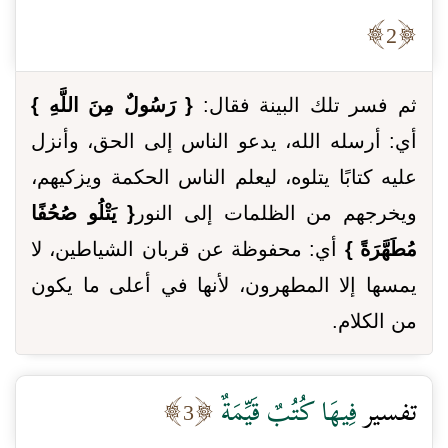
2
ثم فسر تلك البينة فقال:
{ رَسُولٌ مِنَ اللَّهِ }
أي: أرسله الله، يدعو الناس إلى الحق، وأنزل
عليه كتابًا يتلوه، ليعلم الناس الحكمة ويزكيهم،
ويخرجهم من الظلمات إلى النور
{ يَتْلُو صُحُفًا
مُطَهَّرَةً }
أي: محفوظة عن قربان الشياطين، لا
يمسها إلا المطهرون، لأنها في أعلى ما يكون
من الكلام.
تفسير
فِيهَا كُتُبٌ قَيِّمَةٌ
3