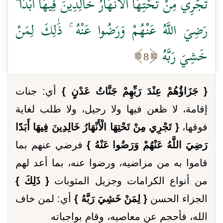
تَجْرِي مِنْ تَحْتِهَا الْأَنْهَارُ خَالِدِينَ فِيهَا أَبَدًا ۖ
رَضِيَ اللَّهُ عَنْهُمْ وَرَضُوا عَنْهُ ۚ ذَٰلِكَ لِمَنْ
خَشِيَ رَبَّهُ
8
{ جَزَاؤُهُمْ عِنْدَ رَبِّهِمْ جَنَّاتُ عَدْنٍ }
أي: جنات
إقامة، لا ظعن فيها ولا رحيل، ولا طلب لغاية
فوقها،
{ تَجْرِي مِنْ تَحْتِهَا الْأَنْهَارُ خَالِدِينَ فِيهَا أَبَدًا
رَضِيَ اللَّهُ عَنْهُمْ وَرَضُوا عَنْهُ }
فرضي عنهم بما
قاموا به من مراضيه، ورضوا عنه، بما أعد لهم
من أنواع الكرامات وجزيل المثوبات
{ ذَلِكَ }
الجزاء الحسن
{ لِمَنْ خَشِيَ رَبَّهُ }
أي: لمن خاف
الله، فأحجم عن معاصيه، وقام بواجباته