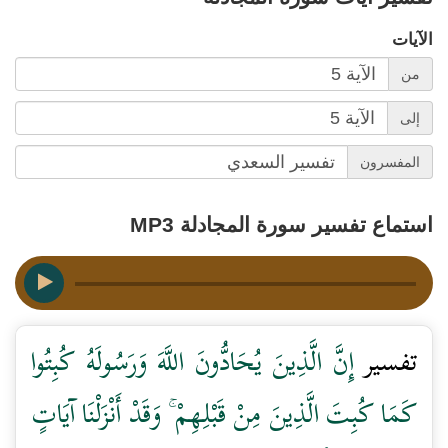
الآيات
من
إلى
المفسرون
استماع تفسير سورة المجادلة MP3
تفسير
إِنَّ الَّذِينَ يُحَادُّونَ اللَّهَ وَرَسُولَهُ كُبِتُوا
كَمَا كُبِتَ الَّذِينَ مِنْ قَبْلِهِمْ ۚ وَقَدْ أَنْزَلْنَا آيَاتٍ