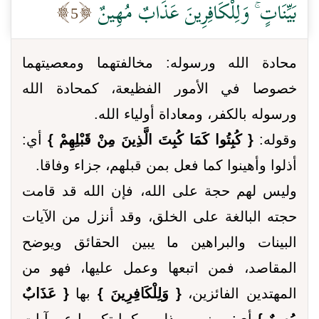
بَيِّنَاتٍ ۚ وَلِلْكَافِرِينَ عَذَابٌ مُهِينٌ
5
محادة الله ورسوله: مخالفتهما ومعصيتهما
خصوصا في الأمور الفظيعة، كمحادة الله
ورسوله بالكفر، ومعاداة أولياء الله.
وقوله:
{ كُبِتُوا كَمَا كُبِتَ الَّذِينَ مِنْ قَبْلِهِمْ }
أي:
أذلوا وأهينوا كما فعل بمن قبلهم، جزاء وفاقا.
وليس لهم حجة على الله، فإن الله قد قامت
حجته البالغة على الخلق، وقد أنزل من الآيات
البينات والبراهين ما يبين الحقائق ويوضح
المقاصد، فمن اتبعها وعمل عليها، فهو من
المهتدين الفائزين،
{ وَلِلْكَافِرِينَ }
بها
{ عَذَابٌ