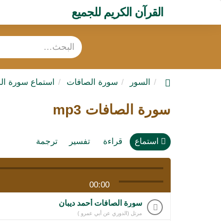
القرآن الكريم للجميع
السور
سورة الصافات
استماع سورة ال
سورة الصافات mp3
استماع
قراءة
تفسير
ترجمة
00:00
سورة الصافات أحمد ديبان
مرتل (الدوري عن أبي عمرو )