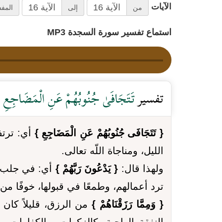
الآيات
من
إلى
المف
استماع تفسير سورة السجدة MP3
تفسير
تَتَجَافَىٰ جُنُوبُهُمْ عَنِ الْمَضَاجِعِ يَدْ
{ تَتَجَافَى جُنُوبُهُمْ عَنِ الْمَضَاجِعِ }
أي: ترتف
الليل، ومناجاة اللّه تعالى.
ولهذا قال:
{ يَدْعُونَ رَبَّهُمْ }
أي: في جلب م
ترد أعمالهم، وطمعًا في قبولها، خوفًا من 
{ وَمِمَّا رَزَقْنَاهُمْ }
من الرزق، قليلاً كان أ