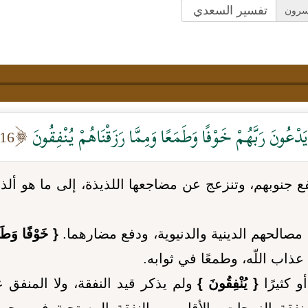
سرون
عُونَ رَبَّهُمْ خَوْفًا وَطَمَعًا وَمِمَّا رَزَقْنَاهُمْ يُنْفِقُونَ
16
ع جنوبهم، وتنزعج عن مضاجعها اللذيذة، إلى ما هو ألذ
صالحهم الدينية والدنيوية، ودفع مضارهما.
{ خَوْفًا وَطَم
عذاب اللّه، وطمعًا في ثوابه.
و كثيرًا
{ يُنْفِقُونَ }
ولم يذكر قيد النفقة، ولا المنفق ع