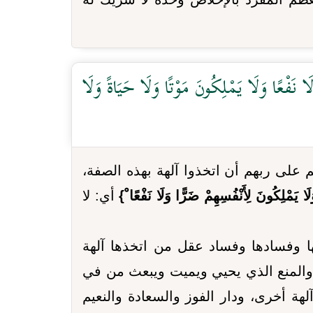
ا نَفْعًا وَلَا يَمْلِكُونَ مَوْتًا وَلَا حَيَاةً وَلَا
لى ربهم أن اتخذوا آلهة بهذه الصفة،
َا يَمْلِكُونَ لِأَنْفُسِهِمْ ضَرًّا وَلَا نَفْعًا ْ}
أي: لا
ها وفسادها وفساد عقل من اتخذها آلهة
 والمنع الذي يحيي ويميت ويبعث من في
هة أخرى، ودار الفوز والسعادة والنعيم