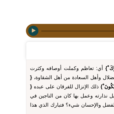
َكَ ْ}
أي: تعاظم وكملت أوصافه وكثرت
الضلال وأهل السعادة من أهل الشقاوة،
{
َكُونَ ْ}
ذلك الإنزال للفرقان على عبده
{
 نذارته وعمل بها كان من الناجين في
 الفضل والإحسان شيء؟ فتبارك الذي هذا