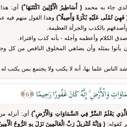
الذي جاء به محمد
{ أَسَاطِيرُ الْأَوَّلِينَ اكْتَتَبَهَا ْ}
أي: هذا 
 فَهِيَ تُمْلَى عَلَيْهِ بُكْرَةً وَأَصِيلًا ْ}
وهذا القول منهم فيه عد
وأصدقهم بالكذب والجرأة العظيمة.
صدق الكلام وأعظمه وأجله - بأنه كذب وافتراء.
ن يأتوا بمثله وأن يضاهي المخلوق الناقص من كل وج
 الناس علما بها، أنه لا يكتب ولا يجتمع بمن يكتب له
سَّمَاوَاتِ وَالْأَرْضِ ۚ إِنَّهُ كَانَ غَفُورًا رَحِيمًا
6
 الَّذِي يَعْلَمُ السِّرَّ فِي السَّمَاوَاتِ وَالْأَرْضِ ْ}
أي: أنزله من
ر كقوله:
{ وَإِنَّهُ لَتَنْزِيلُ رَبِّ الْعَالَمِينَ نَزَلَ بِهِ الرُّوحُ الْأَم