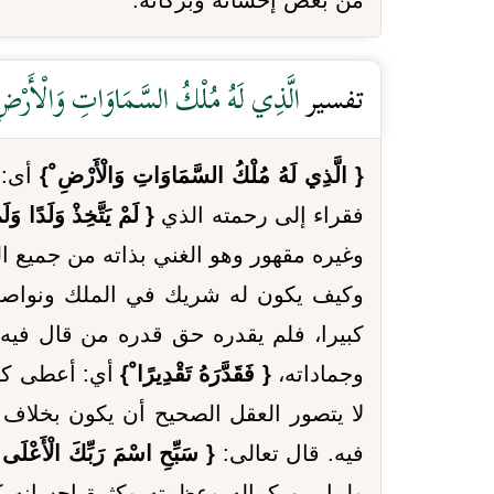
من بعض إحسانه وبركاته.
تفسير
الَّذِي لَهُ مُلْكُ السَّمَاوَاتِ وَالْأَرْضِ 
{ الَّذِي لَهُ مُلْكُ السَّمَاوَاتِ وَالْأَرْضِ ْ}
أى: 
فقراء إلى رحمته الذي
{ لَمْ يَتَّخِذْ وَلَدًا و
وغيره مقهور وهو الغني بذاته من جميع ال
وكيف يكون له شريك في الملك ونواصي ال
كبيرا، فلم يقدره حق قدره من قال فيه
وجماداته،
{ فَقَدَّرَهُ تَقْدِيرًا ْ}
أي: أعطى كل 
لا يتصور العقل الصحيح أن يكون بخلاف
فيه. قال تعالى:
{ سَبِّحِ اسْمَ رَبِّكَ الْأَعْلَى
ولما بين كماله وعظمته وكثرة إحسانه ك