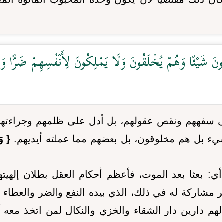
ونَ شَيْئًا وَهُمْ يُخْلَقُونَ وَلَا يَمْلِكُونَ لِأَنْفُسِهِمْ ضَرًّا وَلَ
 سفههم ونقص عقولهم، بل أدل على ظلمهم وجراءتهم ع
شيء بل هم مخلوقون، بل بعضهم مما عملته أيديهم.
{ وَل
ي: بعثا بعد الموت، فأعظم أحكام العقل بطلان إلهيت
 مشاركة له في ذلك، الذي بيده النفع والضر والعطاء
هم دارين دار الشقاء والخزي والنكال لمن اتخذ معه آل