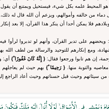
 هو المحيط علمه بكل شيء، فيستحيل ويمتنع أن يقول 
دماء من خالفه وأموالهم، ويزعم أن الله قال له ذلك،
ادهم فلا يمكن أحدا أن ينكر هذا القرآن، إلا بعد إنكار 
: ويحضهم على تدبر القرآن، وأنهم لو تدبروا لرأوا في
شهادة، ومع إنكارهم للتوحيد والرسالة من لطف الله ب
رحمة، إن هم تابوا ورجعوا فقال:
{ إِنَّهُ كَانَ غَفُورًا ْ}
أي: وص
عاصيه والتوبة منها.
{ رَحِيمًا ْ}
بهم حيث لم يعاجلهم با
ن سيئاتهم وحيث قبل حسناتهم وحيث أعاد الراجع إلي
َامَ وَيَمْشِي فِي الْأَسْوَاقِ ۙ لَوْلَا أُنْزِلَ إِلَيْهِ مَلَكٌ فَيَكُونَ مَع