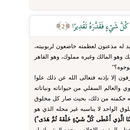
ُلَّ شَيْءٍ فَقَدَّرَهُ تَقْدِيرًا
2
د له مذعنون لعظمته خاضعون لربوبيته،
 وهو المالك وغيره مملوك، وهو القاهر
لوجوه؟"
ن إلا بإذنه فتعالى الله عن ذلك علوا
 والعالم السفلي من حيواناته ونباتاته
يه حكمته من ذلك، بحيث صار كل مخلوق
 الواحد لا يناسبه غير محله الذي هو
ُنَا الَّذِي أَعْطَى كُلَّ شَيْءٍ خَلْقَهُ ثُمَّ هَدَى ْ}
عظم المفرد بالإخلاص وحده لا شريك له