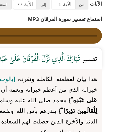
الآيات
من
إلى
المف
استماع تفسير سورة الفرقان MP3
تفسير
تَبَارَكَ الَّذِي نَزَّلَ الْفُرْقَانَ عَلَىٰ عَبْ
هذا بيان لعظمته الكاملة وتفرده
[بالوحد
خيراته الذي من أعظم خيراته ونعمه أن 
عَلَى عَبْدِهِ ْ}
محمد صلى الله عليه وسلم 
لِلْعَالَمِينَ نَذِيرًا ْ}
ينذرهم بأس الله ونقمه 
الدنيا والآخرة الذين حصلت لهم السعادة