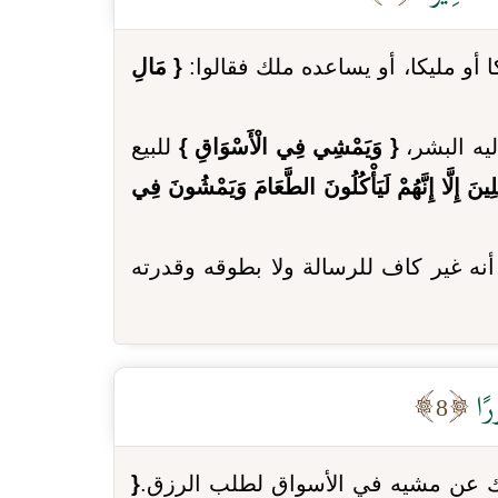
 أو مليكا، أو يساعده ملك فقالوا:
{ مَالِ
ليه البشر،
{ وَيَمْشِي فِي الْأَسْوَاقِ }
للبيع
ينَ إِلَّا إِنَّهُمْ لَيَأْكُلُونَ الطَّعَامَ وَيَمْشُونَ فِي
نه غير كاف للرسالة ولا بطوقه وقدرته
ورًا
8
 عن مشيه في الأسواق لطلب الرزق.
{