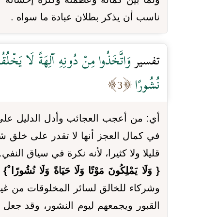
ناسب أن يذكر بطلان عبادة ما سواه .
تفسير
وَاتَّخَذُوا مِنْ دُونِهِ آلِهَةً لَا يَخْلُقُ
نُشُورًا
3
أي: من أعجب العجائب وأدل الدليل على
في كمال العجز أنها لا تقدر على خلق 
قليلا ولا كثيرا، لأنه نكرة في سياق النفي.
{ وَلَا يَمْلِكُونَ مَوْتًا وَلَا حَيَاةً وَلَا نُشُورًا ْ}
أ
وشركاء للخالق لسائر المخلوقات من غير
القبور ويجمعهم ليوم النشور، وقد جعل ل