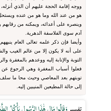
ووجه إقامة الحجة عليهم أن الذي أنزله،
هو من عند الله وما هو من عنده ويستحل 
وينصره على أعدائه، ويمكنه من رقابهم وبل
آدم سوى الفلاسفة الدهرية.
وأيضا فإن ذكر علمه تعالى العام ينبههم
على أنه لا يكون إلا من عالم الغيب وال
التوبة والإنابة إليه ووعدهم بالمغفرة وال
فعلوا أسباب المغفرة وهي الرجوع عن م
توبتهم بعد المعاصي وحيث محا ما سلف م
إلى حالة المطيعين المنيبين إليه.
تفسير
وَقَالُوا مَالِ هَٰذَا الرَّسُولِ يَأْكُلُ الطَّع