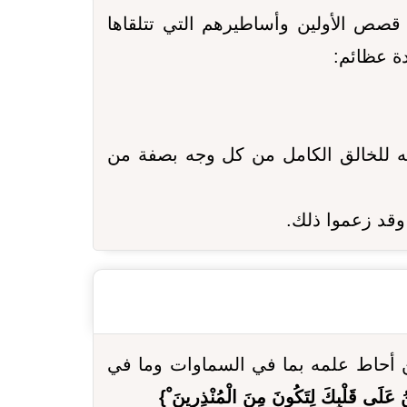
قصص الأولين وأساطيرهم التي تتلقاها
ة عظائم:
ه للخالق الكامل من كل وجه بصفة من
 وقد زعموا ذلك.
 أحاط علمه بما في السماوات وما في
ِينُ عَلَى قَلْبِكَ لِتَكُونَ مِنَ الْمُنْذِرِينَ ْ}