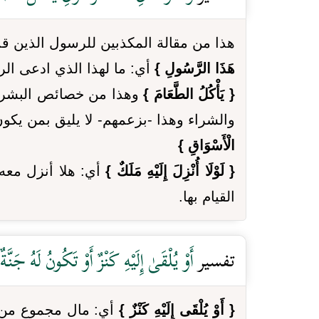
هذا من مقالة المكذبين للرسول الذين قدح
هَذَا الرَّسُولِ }
أي: ما لهذا الذي ادعى الر
{ يَأْكُلُ الطَّعَامَ }
وهذا من خصائص البشر فهل
والشراء وهذا -بزعمهم- لا يليق بمن يكون
الْأَسْوَاقِ }
{ لَوْلَا أُنْزِلَ إِلَيْهِ مَلَكٌ }
أي: هلا أنزل معه
القيام بها.
تفسير
أَوْ يُلْقَىٰ إِلَيْهِ كَنْزٌ أَوْ تَكُونُ لَهُ جَنّ
{ أَوْ يُلْقَى إِلَيْهِ كَنْزٌ }
أي: مال مجموع من 