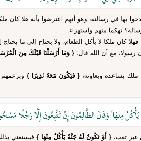
وا بها في رسالته، وهو أنهم اعترضوا بأنه هلا كان ملكا
سالة؟ تهكما منهم واستهزاء.
ا كان ملكا لا يأكل الطعام، ولا يحتاج إلى ما يحتاج إ
 رسولا، مع أن الله قال:
{ وَمَا أَرْسَلْنَا قَبْلَكَ مِنَ الْمُرْسَلِ
 ملك يساعده ويعاونه،
{ فَيَكُونَ مَعَهُ نَذِيرًا }
وبزعمهم أ
َةٌ يَأْكُلُ مِنْهَا ۚ وَقَالَ الظَّالِمُونَ إِنْ تَتَّبِعُونَ إِلَّا رَجُلًا مَسْحُ
غير تعب،
{ أَوْ تَكُونُ لَهُ جَنَّةٌ يَأْكُلُ مِنْهَا }
فيستغني بذلك