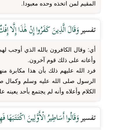
المقيم لمن اتخذه وحده معبودا.
تفسير
وَقَالَ الَّذِينَ كَفَرُوا إِنْ هَٰذَا إِلَّا إِفْك
أي: وقال الكافرون بالله الذي أوجب له
وأعانه على ذلك قوم آخرون.
فرد الله عليهم ذلك بأن هذا مكابرة من
الرسول صلى الله عليه وسلم وكمال صدقه 
الكلام وأعلاه وأنه لم يجتمع بأحد يعينه 
تفسير
وَقَالُوا أَسَاطِيرُ الْأَوَّلِينَ اكْتَتَبَهَا فَ