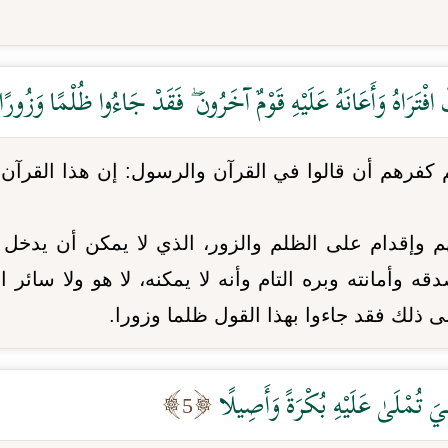
ٌ افْتَرَاهُ وَأَعَانَهُ عَلَيْهِ قَوْمٌ آخَرُونَ ۖ فَقَدْ جَاءُوا ظُلْمًا وَزُورً
م كفرهم أن قالوا في القرآن والرسول: إن هذا القرآن
هم وإقدام على الظلم والزور، الذي لا يمكن أن يدخ
وأمانته وبره التام وأنه لا يمكنه، لا هو ولا سائر ال
على ذلك فقد جاءوا بهذا القول ظلما وزورا.
هِيَ تُمْلَىٰ عَلَيْهِ بُكْرَةً وَأَصِيلًا
5