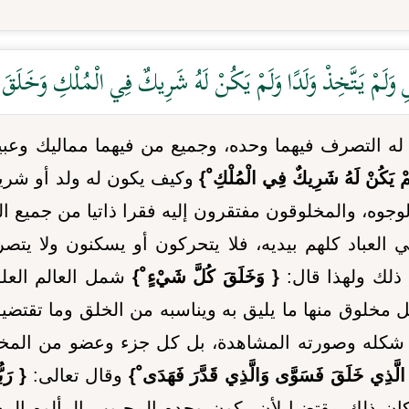
وَلَمْ يَتَّخِذْ وَلَدًا وَلَمْ يَكُنْ لَهُ شَرِيكٌ فِي الْمُلْكِ وَخَلَقَ ك
له التصرف فيهما وحده، وجميع من فيهما مماليك وعبي
َلَمْ يَكُنْ لَهُ شَرِيكٌ فِي الْمُلْكِ ْ}
وكيف يكون له ولد أو شريك
وجوه، والمخلوقون مفتقرون إليه فقرا ذاتيا من جميع ا
عباد كلهم بيديه، فلا يتحركون أو يسكنون ولا يتصرفو
 ذلك ولهذا قال:
{ وَخَلَقَ كُلَّ شَيْءٍ ْ}
شمل العالم العلوي
مخلوق منها ما يليق به ويناسبه من الخلق وما تقتض
 شكله وصورته المشاهدة، بل كل جزء وعضو من المخلوق
 الَّذِي خَلَقَ فَسَوَّى وَالَّذِي قَدَّرَ فَهَدَى ْ}
وقال تعالى:
{ رَبّ
ان ذلك مقتضيا لأن يكون وحده المحبوب المألوه الم