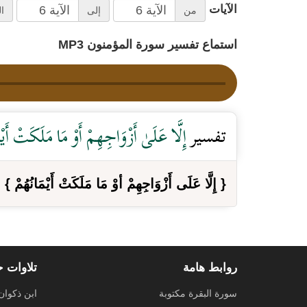
الآيات
من
إلى
ا
استماع تفسير سورة المؤمنون MP3
تفسير
إِلَّا عَلَىٰ أَزْوَاجِهِمْ أَوْ مَا مَلَكَتْ أَيْ
{ إِلَّا عَلَى أَزْوَاجِهِمْ أوْ مَا مَلَكَتْ أَيْمَانُهُمْ }
م
روابط هامة
تلاوات 
سورة البقرة مكتوبة
ابن ذكوان