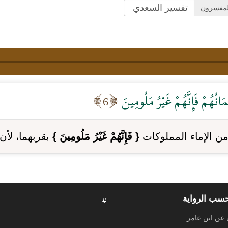
لمفسرون
مَانُهُمْ فَإِنَّهُمْ غَيْرُ مَلُومِينَ
6
ن الإماء المملوكات
{ فَإِنَّهُمْ غَيْرُ مَلُومِينَ }
بقربهما، لأن 
حسب الرواية
#
 عن ابن عامر