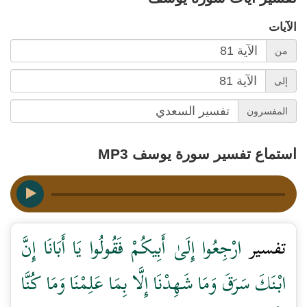
الآيات
من
إلى
المفسرون
استماع تفسير سورة يوسف MP3
تفسير
ارْجِعُوا إِلَىٰ أَبِيكُمْ فَقُولُوا يَا أَبَانَا إِنَّ
ابْنَكَ سَرَقَ وَمَا شَهِدْنَا إِلَّا بِمَا عَلِمْنَا وَمَا كُنَّا