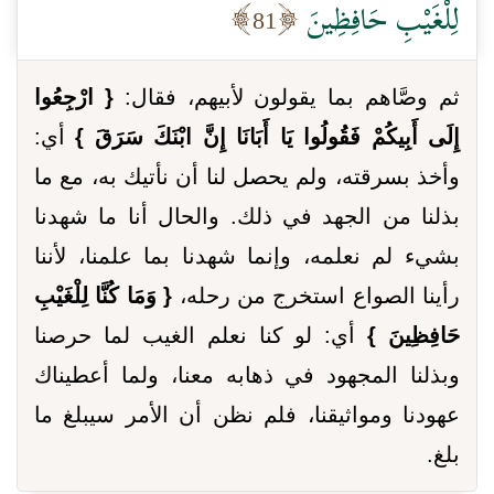
لِلْغَيْبِ حَافِظِينَ
81
ثم وصَّاهم بما يقولون لأبيهم، فقال:
{ ارْجِعُوا
إِلَى أَبِيكُمْ فَقُولُوا يَا أَبَانَا إِنَّ ابْنَكَ سَرَقَ }
أي:
وأخذ بسرقته، ولم يحصل لنا أن نأتيك به، مع ما
بذلنا من الجهد في ذلك. والحال أنا ما شهدنا
بشيء لم نعلمه، وإنما شهدنا بما علمنا، لأننا
رأينا الصواع استخرج من رحله،
{ وَمَا كُنَّا لِلْغَيْبِ
حَافِظِينَ }
أي: لو كنا نعلم الغيب لما حرصنا
وبذلنا المجهود في ذهابه معنا، ولما أعطيناك
عهودنا ومواثيقنا، فلم نظن أن الأمر سيبلغ ما
بلغ.