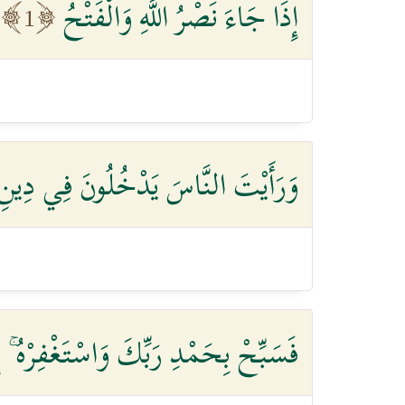
إِذَا جَاءَ نَصْرُ اللَّهِ وَالْفَتْحُ
1
وَرَأَيْتَ النَّاسَ يَدْخُلُونَ فِي دِينِ ال
فَسَبِّحْ بِحَمْدِ رَبِّكَ وَاسْتَغْفِرْهُ ۚ إِنّ